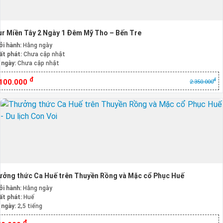
r Miền Tây 2 Ngày 1 Đêm Mỹ Tho – Bến Tre
ởi hành:
Hằng ngày
ất phát:
Chưa cập nhật
 ngày:
Chưa cập nhật
đ
đ
.100.000
2.350.000
ởng thức Ca Huế trên Thuyền Rồng và Mặc cổ Phục Huế
ởi hành:
Hằng ngày
ất phát:
Huế
 ngày:
2,5 tiếng
đ