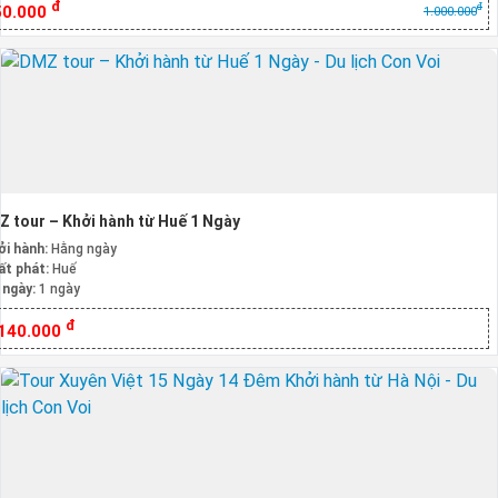
đ
đ
50.000
1.000.000
 tour – Khởi hành từ Huế 1 Ngày
ởi hành:
Hằng ngày
ất phát:
Huế
 ngày:
1 ngày
đ
.140.000