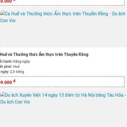
50.000
Huế và Thưởng thức Ẩm thực trên Thuyền Rồng
ởi hành:
Hằng ngày
ất phát:
Huế
 ngày:
2,5 tiếng
đ
99.000