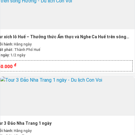
r xích lô Huế – Thưởng thức Ẩm thực và Nghe Ca Huế trên sông
ơng
ởi hành:
Hằng ngày
ất phát:
Thành Phố Huế
 ngày:
1/2 ngày
đ
50.000
r 3 Đảo Nha Trang 1 ngày
ởi hành:
Hằng ngày