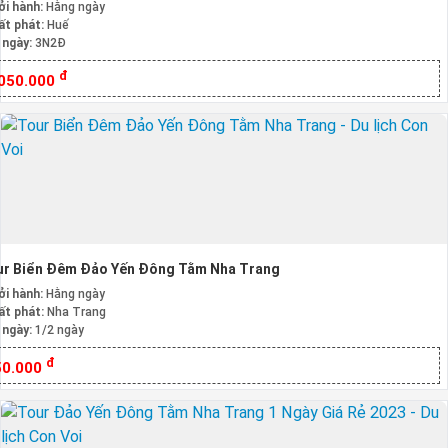
ởi hành:
Hằng ngày
ất phát:
Huế
 ngày:
3N2Đ
đ
.050.000
ur Biển Đêm Đảo Yến Đông Tằm Nha Trang
ởi hành:
Hằng ngày
ất phát:
Nha Trang
 ngày:
1/2 ngày
đ
50.000