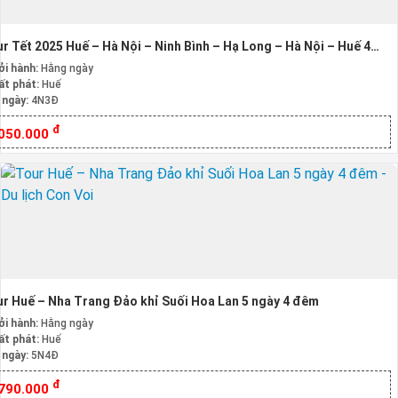
r Tết 2025 Huế – Hà Nội – Ninh Bình – Hạ Long – Hà Nội – Huế 4
ày 3 Đêm
ởi hành:
Hằng ngày
ất phát:
Huế
 ngày:
4N3Đ
đ
.050.000
r Huế – Nha Trang Đảo khỉ Suối Hoa Lan 5 ngày 4 đêm
ởi hành:
Hằng ngày
ất phát:
Huế
 ngày:
5N4Đ
đ
.790.000