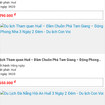
ất phát:
Huế
 ngày:
3N2Đ
đ
.790.000
 lịch Tham quan Huế – Đầm Chuồn Phá Tam Giang – Động Phong
a 3 Ngày 2 Đêm
ởi hành:
Hằng ngày
ất phát:
Huế
 ngày:
3N2Đ
đ
.650.000