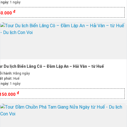
 ngày:
1 ngày
đ
50.000
r Du lịch Biển Lăng Cô – Đầm Lập An – Hải Vân – từ Huế
ởi hành:
Hằng ngày
ất phát:
Huế
 ngày:
1 ngày
đ
.150.000