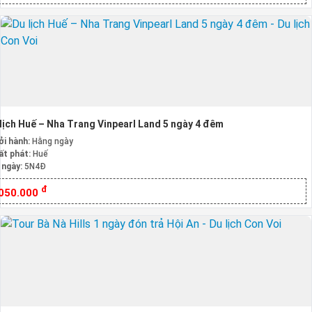
lịch Huế – Nha Trang Vinpearl Land 5 ngày 4 đêm
ởi hành:
Hằng ngày
ất phát:
Huế
 ngày:
5N4Đ
đ
.050.000