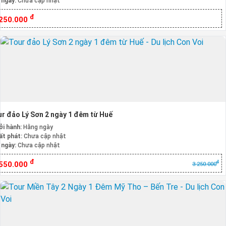
 ngày:
Chưa cập nhật
đ
.250.000
r đảo Lý Sơn 2 ngày 1 đêm từ Huế
ởi hành:
Hằng ngày
ất phát:
Chưa cập nhật
 ngày:
Chưa cập nhật
đ
đ
.550.000
3.250.000