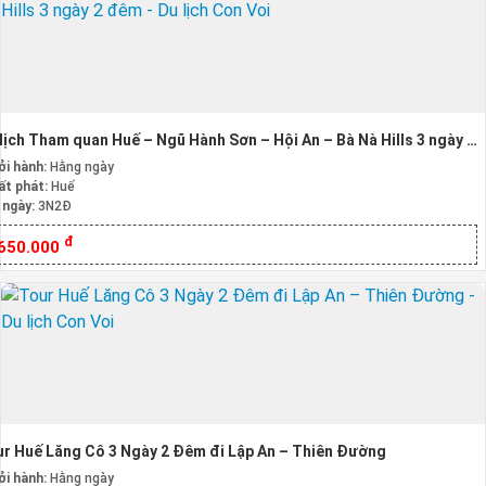
lịch Tham quan Huế – Ngũ Hành Sơn – Hội An – Bà Nà Hills 3 ngày 2
m
ởi hành:
Hằng ngày
ất phát:
Huế
 ngày:
3N2Đ
đ
.650.000
r Huế Lăng Cô 3 Ngày 2 Đêm đi Lập An – Thiên Đường
ởi hành:
Hằng ngày