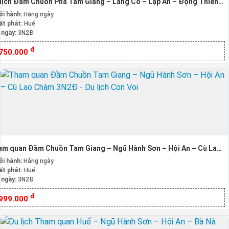
lịch Đầm Chuồn Phá Tam Giang – Lăng Cô – Lập An – Động Thiên
ờng 3 Ngày 2 Đêm
ởi hành:
Hằng ngày
ất phát:
Huế
 ngày:
3N2Đ
đ
.750.000
am quan Đầm Chuồn Tam Giang – Ngũ Hành Sơn – Hội An – Cù Lao
àm 3N2Đ
ởi hành:
Hằng ngày
ất phát:
Huế
 ngày:
3N2Đ
đ
.999.000