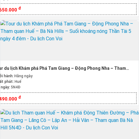
đ
.650.000
r du lịch Khám phá Phá Tam Giang – Động Phong Nha – Tham
n Huế – Bà Nà Hills – Suối khoáng nóng Thần Tài 5 ngày 4 đêm
ởi hành:
Hằng ngày
ất phát:
Huế
 ngày:
5N4Đ
đ
.490.000