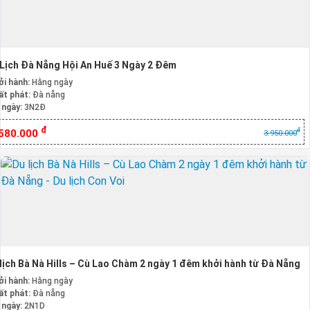
Lịch Đà Nẵng Hội An Huế 3 Ngày 2 Đêm
ởi hành:
Hằng ngày
ất phát:
Đà nẵng
 ngày:
3N2Đ
đ
đ
.580.000
3.950.000
lịch Bà Nà Hills – Cù Lao Chàm 2 ngày 1 đêm khởi hành từ Đà Nẵng
ởi hành:
Hằng ngày
ất phát:
Đà nẵng
 ngày:
2N1D