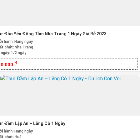
r Đảo Yến Đông Tằm Nha Trang 1 Ngày Giá Rẻ 2023
ởi hành:
Hàng ngày
ất phát:
Nha Trang
 ngày:
1/2 ngày
đ
50.000
r Đầm Lập An – Lăng Cô 1 Ngày
ởi hành:
Hằng ngày
ất phát:
Huế