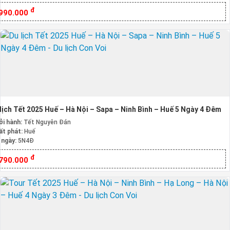
đ
.990.000
lịch Tết 2025 Huế – Hà Nội – Sapa – Ninh Bình – Huế 5 Ngày 4 Đêm
ởi hành:
Tết Nguyên Đán
ất phát:
Huế
 ngày:
5N4Đ
đ
.790.000