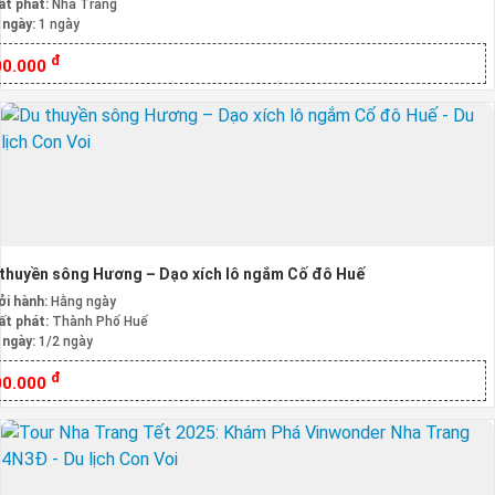
ất phát:
Nha Trang
 ngày:
1 ngày
đ
00.000
thuyền sông Hương – Dạo xích lô ngắm Cố đô Huế
ởi hành:
Hằng ngày
ất phát:
Thành Phố Huế
 ngày:
1/2 ngày
đ
00.000