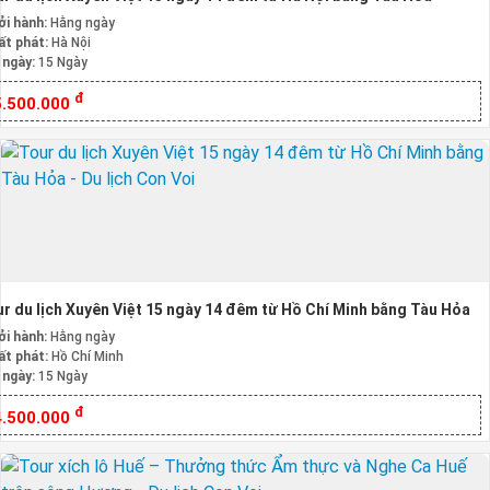
ởi hành:
Hằng ngày
ất phát:
Hà Nội
 ngày:
15 Ngày
đ
5.500.000
r du lịch Xuyên Việt 15 ngày 14 đêm từ Hồ Chí Minh bằng Tàu Hỏa
ởi hành:
Hằng ngày
ất phát:
Hồ Chí Minh
 ngày:
15 Ngày
đ
4.500.000