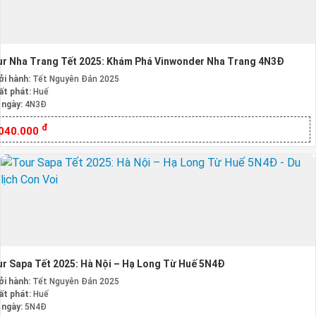
r Nha Trang Tết 2025: Khám Phá Vinwonder Nha Trang 4N3Đ
ởi hành:
Tết Nguyên Đán 2025
ất phát:
Huế
 ngày:
4N3Đ
đ
.040.000
r Sapa Tết 2025: Hà Nội – Hạ Long Từ Huế 5N4Đ
ởi hành:
Tết Nguyên Đán 2025
ất phát:
Huế
 ngày:
5N4Đ