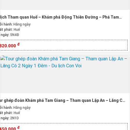
lịch Tham quan Huế – Khám phá Động Thiên Đường – Phá Tam
ng – Lăng Cô – Lập An – Hải Vân – Tham quan Bà Nà Hill 5N4D
ởi hành:
Hằng ngày
ất phát:
Huế
 ngày:
5N4Đ
đ
.820.000
r ghép đoàn Khám phá Tam Giang – Tham quan Lập An – Lăng Cô
Ngày 1 Đêm
ởi hành:
Hằng ngày
ất phát:
Huế
 ngày:
2N1D
đ
.450.000