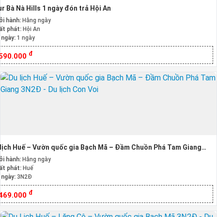
r Bà Nà Hills 1 ngày đón trả Hội An
ởi hành:
Hằng ngày
ất phát:
Hội An
 ngày:
1 ngày
đ
.590.000
lịch Huế – Vườn quốc gia Bạch Mã – Đầm Chuồn Phá Tam Giang
2Đ
ởi hành:
Hằng ngày
ất phát:
Huế
 ngày:
3N2Đ
đ
.469.000