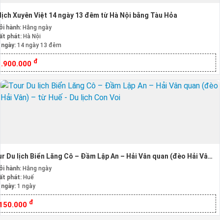
lịch Xuyên Việt 14 ngày 13 đêm từ Hà Nội bằng Tàu Hỏa
ởi hành:
Hằng ngày
ất phát:
Hà Nội
 ngày:
14 ngày 13 đêm
đ
1.900.000
r Du lịch Biển Lăng Cô – Đầm Lập An – Hải Vân quan (đèo Hải Vân)
ừ Huế
ởi hành:
Hằng ngày
ất phát:
Huế
 ngày:
1 ngày
đ
.150.000