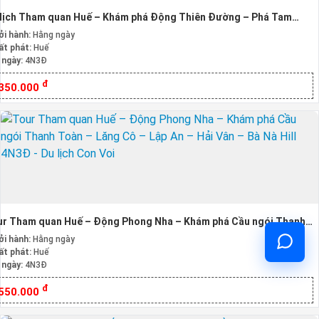
lịch Tham quan Huế – Khám phá Động Thiên Đường – Phá Tam
ng – Tham quan Bà Nà Hill 4 Ngày 3 Đêm
ởi hành:
Hằng ngày
ất phát:
Huế
 ngày:
4N3Đ
đ
.350.000
ur Tham quan Huế – Động Phong Nha – Khám phá Cầu ngói Thanh
n – Lăng Cô – Lập An – Hải Vân – Bà Nà Hill 4N3Đ
ởi hành:
Hằng ngày
ất phát:
Huế
 ngày:
4N3Đ
đ
.550.000