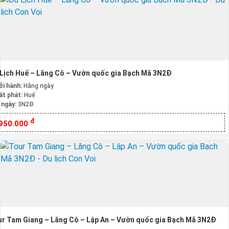
Lịch Huế – Lăng Cô – Vườn quốc gia Bạch Mã 3N2Đ
ởi hành:
Hằng ngày
ất phát:
Huế
 ngày:
3N2Đ
đ
.950.000
r Tam Giang – Lăng Cô – Lập An – Vườn quốc gia Bạch Mã 3N2Đ