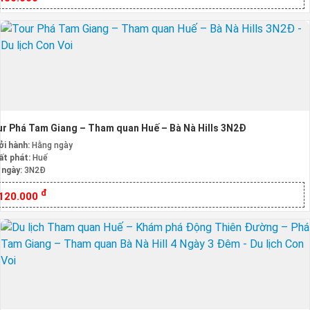
r Phá Tam Giang – Tham quan Huế – Bà Nà Hills 3N2Đ
ởi hành:
Hằng ngày
ất phát:
Huế
 ngày:
3N2Đ
đ
.120.000