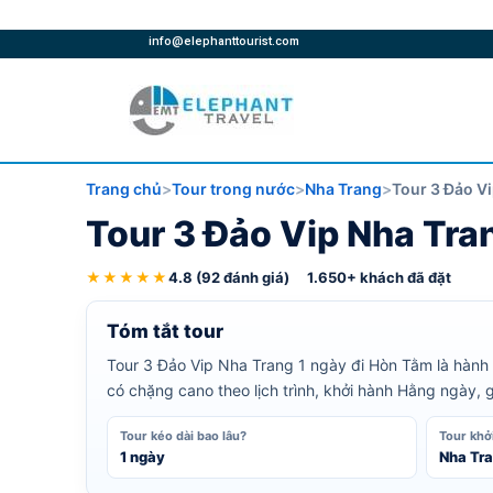
info@elephanttourist.com
Trang chủ
Tour trong nước
Nha Trang
Tour 3 Đảo V
Tour 3 Đảo Vip Nha Tra
★★★★★
4.8 (92 đánh giá)
1.650+ khách đã đặt
Tóm tắt tour
Tour 3 Đảo Vip Nha Trang 1 ngày đi Hòn Tằm là hành t
có chặng cano theo lịch trình, khởi hành Hằng ngày, 
Tour kéo dài bao lâu?
Tour khở
1 ngày
Nha Tr
Xem tất cả ảnh (5)