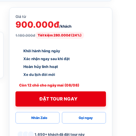
Giá từ
900.000đ
/khách
1.180.000đ
Tiết kiệm 280.000đ (24%)
Khởi hành hằng ngày
Xác nhận ngay sau khi đặt
Hoàn hủy linh hoạt
Xe du lịch đời mới
Còn 12 chỗ cho ngày mai (08/08)
ĐẶT TOUR NGAY
Nhắn Zalo
Gọi ngay
1.650+ khách đã đặt tour này