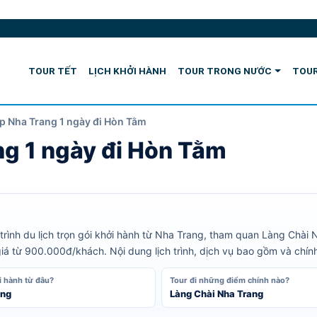
TOUR TẾT
LỊCH KHỞI HÀNH
TOUR TRONG NƯỚC
TOUR
ip Nha Trang 1 ngày đi Hòn Tằm
ng 1 ngày đi Hòn Tằm
rình du lịch trọn gói khởi hành từ Nha Trang, tham quan Làng Chài 
giá từ 900.000đ/khách. Nội dung lịch trình, dịch vụ bao gồm và chín
i hành từ đâu?
Tour đi những điểm chính nào?
ang
Làng Chài Nha Trang
1
/5