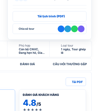
Tải lịch trình (PDF)
Chia sẻ tour
Phù hợp
Loại tour
Cán bộ CNVC,
1 ngày, Tour ghép
Đang hẹn hò, Gia
lẻ
Đình, Giáo viên,
Hưu trí, Tự do kinh
doanh
ĐÁNH GIÁ
CÂU HỎI THƯỜNG GẶP
Tải PDF
ĐÁNH GIÁ KHÁCH HÀNG
4.8
/5
★★★★★