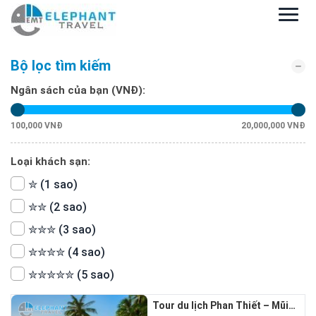
Bộ lọc tìm kiếm
Ngân sách của bạn (VNĐ):
100,000 VNĐ
20,000,000 VNĐ
Loại khách sạn:
✮ (1 sao)
✮✮ (2 sao)
✮✮✮ (3 sao)
✮✮✮✮ (4 sao)
✮✮✮✮✮ (5 sao)
Tour du lịch Phan Thiết – Mũi