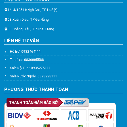
1/14/105 Lê Ngô Cát, TP Huế (*)
08 Xuân Diệu, TP Đà Nẵng
83 Hoàng Diệu, TP Nha Trang
LIÊN HỆ TƯ VẤN
Hỗ trợ: 0932464111
Thuê xe: 0836005588
Sale Nội Địa : 0935275111
Sale Nước Ngoài: 0898228111
PHƯƠNG THỨC THANH TOÁN