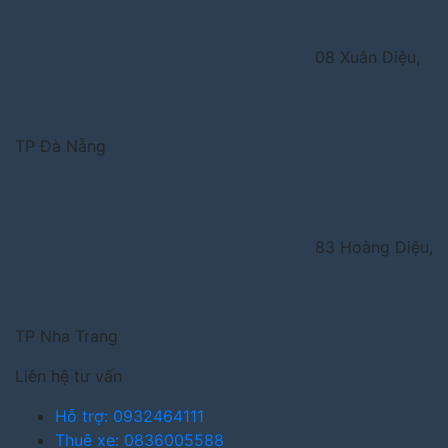
08 Xuân Diệu,
TP Đà Nẵng
83 Hoàng Diệu,
TP Nha Trang
Liên hệ tư vấn
Hỗ trợ: 0932464111
Thuê xe: 0836005588