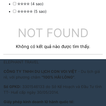
✮✮✮✮ (4 sao)
✮✮✮✮✮ (5 sao)
NOT FOUND
Không có kết quả nào được tìm thấy.
ELEPHANT TRAVEL
CÔNG TY TNHH DU LỊCH CON VOI VIỆT
- Du lịch giá
rẻ, với phương châm
"100% HÀI LÒNG"
.
Số GPKD:
3301546133 do Sở Kế Hoạch và Đầu Tư tỉnh
TT- Huế cấp ngày 30/05/2014.
Giấy phép kinh doanh lữ hành quốc tế: