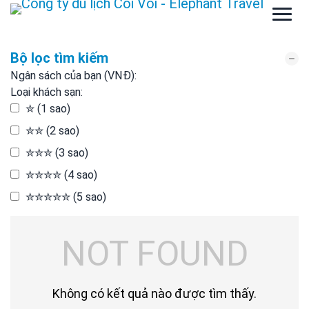
Bộ lọc tìm kiếm
Ngân sách của bạn (VNĐ):
Loại khách sạn:
✮ (1 sao)
✮✮ (2 sao)
✮✮✮ (3 sao)
✮✮✮✮ (4 sao)
✮✮✮✮✮ (5 sao)
NOT FOUND
Không có kết quả nào được tìm thấy.