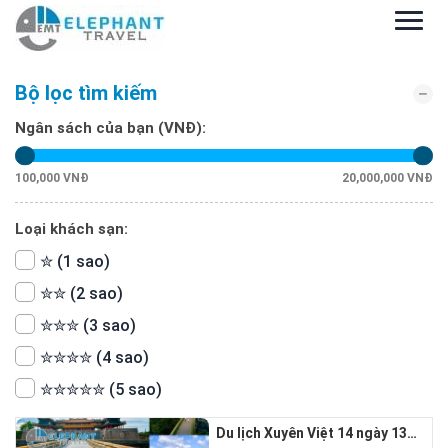
Bộ lọc tìm kiếm
Ngân sách của bạn (VNĐ):
100,000 VNĐ
20,000,000 VNĐ
Loại khách sạn:
✮ (1 sao)
✮✮ (2 sao)
✮✮✮ (3 sao)
✮✮✮✮ (4 sao)
✮✮✮✮✮ (5 sao)
Du lịch Xuyên Việt 14 ngày 13