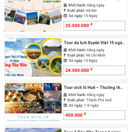
14 đêm từ Hà Nội bằng Tàu Hỏa
Khởi hành:
Hằng ngày
Xuất phát:
Hà Nội
Số ngày:
15 Ngày
đ
25.500.000
Tour du lịch Xuyên Việt 15 ngày
14 đêm từ Hồ Chí Minh bằng
Khởi hành:
Hằng ngày
Tàu Hỏa
Xuất phát:
Hồ Chí Minh
Số ngày:
15 Ngày
đ
24.500.000
Tour xích lô Huế – Thưởng thức
Ẩm thực và Nghe Ca Huế trên
Khởi hành:
Hằng ngày
sông Hương
Xuất phát:
Thành Phố Huế
Số ngày:
1/2 ngày
đ
450.000