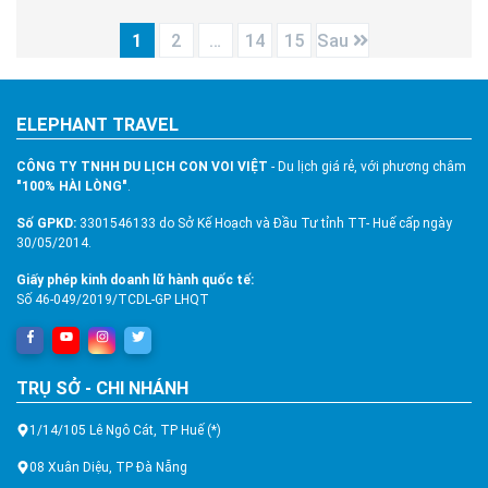
1
2
…
14
15
Sau
ELEPHANT TRAVEL
CÔNG TY TNHH DU LỊCH CON VOI VIỆT
- Du lịch giá rẻ, với phương châm
"100% HÀI LÒNG"
.
Số GPKD:
3301546133 do Sở Kế Hoạch và Đầu Tư tỉnh TT- Huế cấp ngày
30/05/2014.
Giấy phép kinh doanh lữ hành quốc tế:
Số 46-049/2019/TCDL-GP LHQT
TRỤ SỞ - CHI NHÁNH
1/14/105 Lê Ngô Cát, TP Huế (*)
08 Xuân Diệu, TP Đà Nẵng