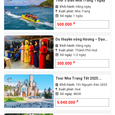
Tour 3 Đảo Nha Trang 1 ngày
Khởi hành:
Hằng ngày
Xuất phát:
Nha Trang
Số ngày:
1 ngày
đ
500.000
Du thuyền sông Hương – Dạo
xích lô ngắm Cố đô Huế
Khởi hành:
Hằng ngày
Xuất phát:
Thành Phố Huế
Số ngày:
1/2 ngày
đ
300.000
Tour Nha Trang Tết 2025:
Khám Phá Vinwonder Nha
Khởi hành:
Tết Nguyên Đán 2025
Trang 4N3Đ
Xuất phát:
Huế
Số ngày:
4N3Đ
đ
5.040.000