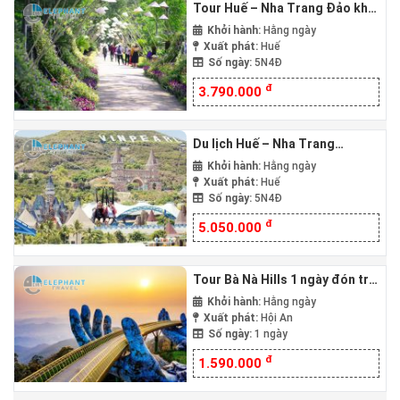
Tour Huế – Nha Trang Đảo khỉ
Suối Hoa Lan 5 ngày 4 đêm
Khởi hành:
Hằng ngày
Xuất phát:
Huế
Số ngày:
5N4Đ
đ
3.790.000
Du lịch Huế – Nha Trang
Vinpearl Land 5 ngày 4 đêm
Khởi hành:
Hằng ngày
Xuất phát:
Huế
Số ngày:
5N4Đ
đ
5.050.000
Tour Bà Nà Hills 1 ngày đón trả
Hội An
Khởi hành:
Hằng ngày
Xuất phát:
Hội An
Số ngày:
1 ngày
đ
1.590.000