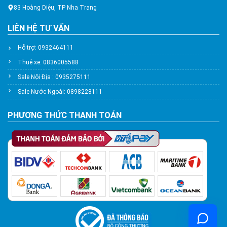
83 Hoàng Diệu, TP Nha Trang
LIÊN HỆ TƯ VẤN
Hỗ trợ: 0932464111
Thuê xe: 0836005588
Sale Nội Địa : 0935275111
Sale Nước Ngoài: 0898228111
PHƯƠNG THỨC THANH TOÁN