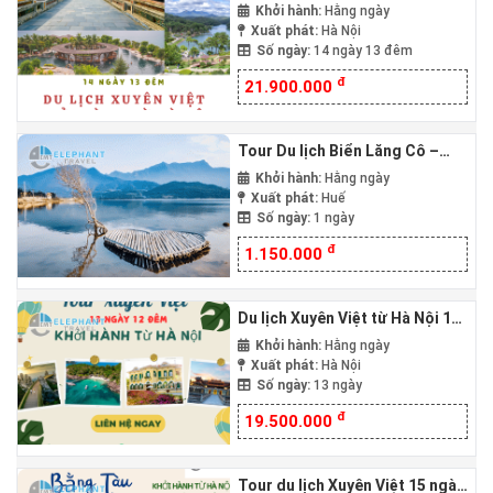
đêm từ Hà Nội bằng Tàu Hỏa
Khởi hành:
Hằng ngày
Xuất phát:
Hà Nội
Số ngày:
14 ngày 13 đêm
đ
21.900.000
Tour Du lịch Biển Lăng Cô –
Đầm Lập An – Hải Vân quan
Khởi hành:
Hằng ngày
(đèo Hải Vân) – từ Huế
Xuất phát:
Huế
Số ngày:
1 ngày
đ
1.150.000
Du lịch Xuyên Việt từ Hà Nội 13
ngày 12 đêm bằng Tàu Hỏa
Khởi hành:
Hằng ngày
Xuất phát:
Hà Nội
Số ngày:
13 ngày
đ
19.500.000
Tour du lịch Xuyên Việt 15 ngày