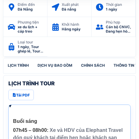
Điểm đến
Xuất phát
Thời gian
Đà Nẵng
Đà nẵng
1 ngày
Phương tiện
Phù hợp
Khởi hành
xe du lịch +
Cán bộ CNVC,
Hằng ngày
cáp treo
Đang hẹn hò,
Gia Đình, Giáo
viên, Hưu trí,
Loại tour
Tự do kinh
1 ngày, Tour
doanh
ghép lẻ, Tour
khách đoàn,
Tour nghỉ hè
LỊCH TRÌNH
DỊCH VỤ BAO GỒM
CHÍNH SÁCH
THÔNG TIN T
LỊCH TRÌNH TOUR
Tải PDF
Buổi sáng
07h45 – 08h00:
Xe và HDV của Elephant Travel
đón quý khách tại điểm hẹn hoặc khách sạn