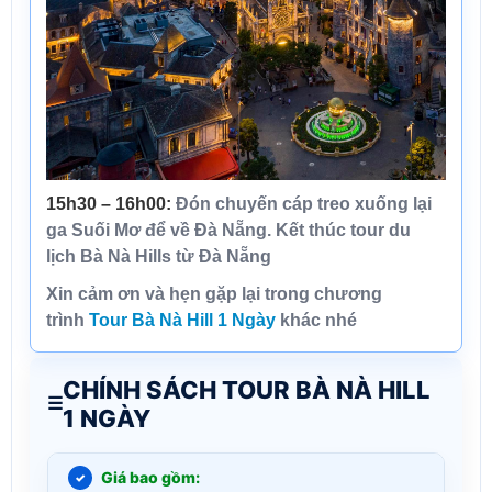
15h30
–
16h00:
Đón chuyến cáp treo xuống lại
ga Suối Mơ để về
Đà Nẵng.
Kết thúc
tour du
lịch
Bà Nà Hills
từ Đà Nẵng
Xin cảm ơn và hẹn gặp lại trong chương
trình
Tour Bà Nà Hill 1 Ngày
khác nhé
CHÍNH SÁCH TOUR BÀ NÀ HILL
1 NGÀY
Giá bao gồm: