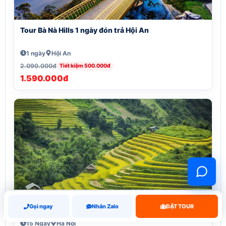
Tour Bà Nà Hills 1 ngày đón trả Hội An
1 ngày
Hội An
2.090.000đ
Tiết kiệm 500.000đ
1.590.000đ
Tour Xuyên Việt 15 Ngày 14 Đêm Khởi hành từ Hà Nội
Gọi ngay
Nhắn Zalo
ĐẶT TOUR
15 Ngày
Hà Nội