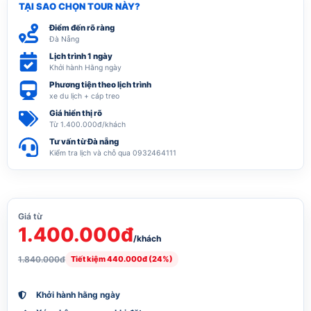
TẠI SAO CHỌN TOUR NÀY?
Điểm đến rõ ràng
Đà Nẵng
Lịch trình 1 ngày
Khởi hành Hằng ngày
Phương tiện theo lịch trình
xe du lịch + cáp treo
Giá hiển thị rõ
Từ 1.400.000đ/khách
Tư vấn từ Đà nẵng
Kiểm tra lịch và chỗ qua 0932464111
Giá từ
1.400.000đ
/khách
1.840.000đ
Tiết kiệm 440.000đ (24%)
Khởi hành hằng ngày