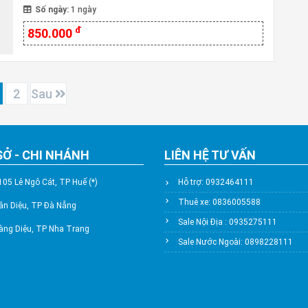
Số ngày:
1 ngày
đ
850.000
2
Sau
SỞ - CHI NHÁNH
LIÊN HỆ TƯ VẤN
105 Lê Ngô Cát, TP Huế (*)
Hỗ trợ: 0932464111
Thuê xe: 0836005588
ân Diệu, TP Đà Nẵng
Sale Nội Địa : 0935275111
àng Diệu, TP Nha Trang
Sale Nước Ngoài: 0898228111