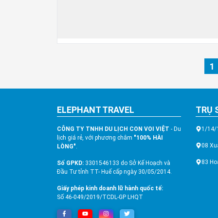
1
ELEPHANT TRAVEL
TRỤ 
CÔNG TY TNHH DU LỊCH CON VOI VIỆT
- Du
1/14/
lịch giá rẻ, với phương châm
"100% HÀI
08 Xu
LÒNG"
.
83 Ho
Số GPKD:
3301546133 do Sở Kế Hoạch và
Đầu Tư tỉnh TT- Huế cấp ngày 30/05/2014.
Giấy phép kinh doanh lữ hành quốc tế:
Số 46-049/2019/TCDL-GP LHQT