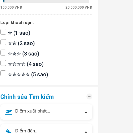
100,000 VNĐ
20,000,000 VNĐ
Loại khách sạn:
✮ (1 sao)
✮✮ (2 sao)
✮✮✮ (3 sao)
✮✮✮✮ (4 sao)
✮✮✮✮✮ (5 sao)
Chỉnh sửa Tìm kiếm
Điểm xuất phát...
Điểm đến...