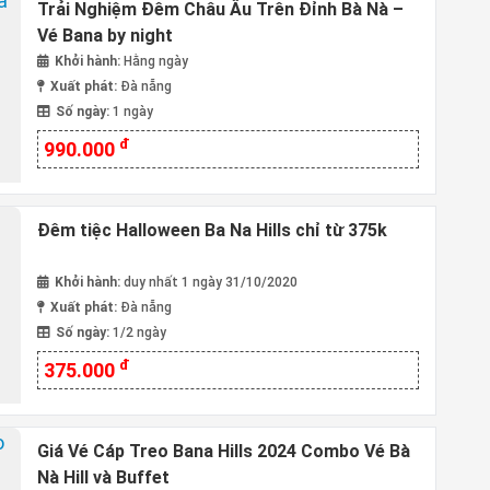
Trải Nghiệm Đêm Châu Âu Trên Đỉnh Bà Nà –
Vé Bana by night
Khởi hành:
Hằng ngày
Xuất phát:
Đà nẵng
Số ngày:
1 ngày
đ
990.000
Đêm tiệc Halloween Ba Na Hills chỉ từ 375k
Khởi hành:
duy nhất 1 ngày 31/10/2020
Xuất phát:
Đà nẵng
Số ngày:
1/2 ngày
đ
375.000
Giá Vé Cáp Treo Bana Hills 2024 Combo Vé Bà
Nà Hill và Buffet