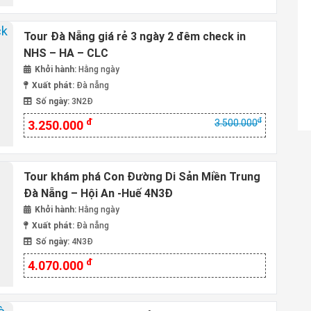
Tour Đà Nẵng giá rẻ 3 ngày 2 đêm check in
NHS – HA – CLC
Khởi hành:
Hằng ngày
Xuất phát:
Đà nẵng
Số ngày:
3N2Đ
đ
đ
3.500.000
3.250.000
Tour khám phá Con Đường Di Sản Miền Trung
Đà Nẵng – Hội An -Huế 4N3Đ
Khởi hành:
Hằng ngày
Xuất phát:
Đà nẵng
Số ngày:
4N3Đ
đ
4.070.000