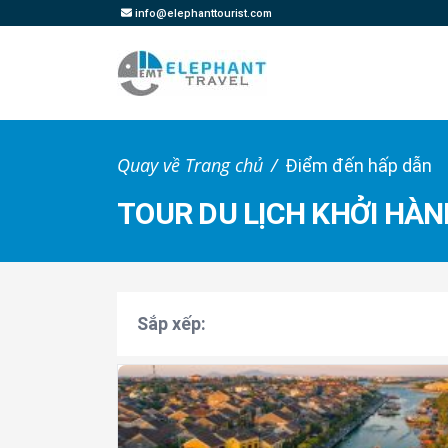
info@elephanttourist.com
Quay về Trang chủ
Điểm đến hấp dẫn
TOUR DU LỊCH KHỞI HÀN
Sắp xếp: