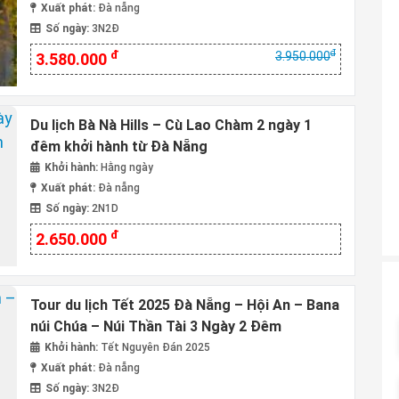
Xuất phát:
Đà nẵng
Số ngày:
3N2Đ
đ
đ
3.950.000
3.580.000
Du lịch Bà Nà Hills – Cù Lao Chàm 2 ngày 1
đêm khởi hành từ Đà Nẵng
Khởi hành:
Hằng ngày
Xuất phát:
Đà nẵng
Số ngày:
2N1D
đ
2.650.000
Tour du lịch Tết 2025 Đà Nẵng – Hội An – Bana
núi Chúa – Núi Thần Tài 3 Ngày 2 Đêm
Khởi hành:
Tết Nguyên Đán 2025
Xuất phát:
Đà nẵng
Số ngày:
3N2Đ