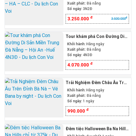
Xuất phát:
Đà nẵng
Số ngày:
3N2Đ
đ
đ
3.250.000
3.500.000
Tour khám phá Con Đường Di
Sản Miền Trung Đà Nẵng – Hội
Khởi hành:
Hằng ngày
An -Huế 4N3Đ
Xuất phát:
Đà nẵng
Số ngày:
4N3Đ
đ
4.070.000
Trải Nghiệm Đêm Châu Âu Trên
Đỉnh Bà Nà – Vé Bana by night
Khởi hành:
Hằng ngày
Xuất phát:
Đà nẵng
Số ngày:
1 ngày
đ
990.000
Đêm tiệc Halloween Ba Na Hills
chỉ từ 375k