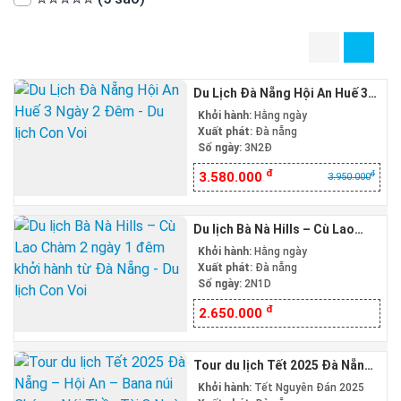
Du Lịch Đà Nẵng Hội An Huế 3
Ngày 2 Đêm
Khởi hành:
Hằng ngày
Xuất phát:
Đà nẵng
Số ngày:
3N2Đ
đ
đ
3.580.000
3.950.000
Du lịch Bà Nà Hills – Cù Lao
Chàm 2 ngày 1 đêm khởi hành
Khởi hành:
Hằng ngày
từ Đà Nẵng
Xuất phát:
Đà nẵng
Số ngày:
2N1D
đ
2.650.000
Tour du lịch Tết 2025 Đà Nẵng
– Hội An – Bana núi Chúa – Núi
Khởi hành:
Tết Nguyên Đán 2025