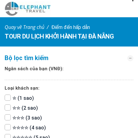
Quay về Trang chủ
Điểm đến hấp dẫn
TOUR DU LỊCH KHỞI HÀNH TẠI ĐÀ NẴNG
Bộ lọc tìm kiếm
Ngân sách của bạn (VNĐ):
Loại khách sạn:
✮ (1 sao)
✮✮ (2 sao)
✮✮✮ (3 sao)
✮✮✮✮ (4 sao)
✮✮✮✮✮ (5 sao)