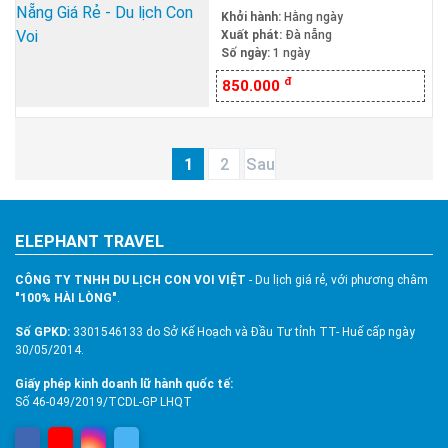
Giá Rẻ
Khởi hành:
Hằng ngày
Xuất phát:
Đà nẵng
Số ngày:
1 ngày
đ
850.000
1
2
Sau
ELEPHANT TRAVEL
CÔNG TY TNHH DU LỊCH CON VOI VIỆT
- Du lịch giá rẻ, với phương châm
"100% HÀI LÒNG"
.
Số GPKD:
3301546133 do Sở Kế Hoạch và Đầu Tư tỉnh TT- Huế cấp ngày
30/05/2014.
Giấy phép kinh doanh lữ hành quốc tế:
Số 46-049/2019/TCDL-GP LHQT