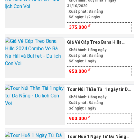
Khởi hành:
duy nhất 1 ngày
31/10/2020
Xuất phát:
Đà nẵng
Số ngày:
1/2 ngày
đ
375.000
Giá Vé Cáp Treo Bana Hills
2024 Combo Vé Bà Nà Hill và
Khởi hành:
Hằng ngày
Buffet
Xuất phát:
Đà nẵng
Số ngày:
1 ngày
đ
950.000
Tour Núi Thần Tài 1 ngày từ Đà
Nẵng
Khởi hành:
Hằng ngày
Xuất phát:
Đà nẵng
Số ngày:
1 ngày
đ
900.000
Tour Huế 1 Ngày Từ Đà Nẵng