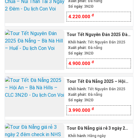
Thần Tài 3 Ngày 2 Đêm
Xuất phát:
Đà nẵng
Số ngày:
3N2Đ
đ
4.220.000
Tour Tết Nguyên Đán 2025 Đà
Nẵng – Bà Nà Hill – Huế
Khởi hành:
Tết Nguyên Đán 2025
Xuất phát:
Đà nẵng
Số ngày:
3N2Đ
đ
4.900.000
Tour Tết Đà Nẵng 2025 – Hội
An – Bà Nà Hills – CLC 3N2Đ
Khởi hành:
Tết Nguyên Đán 2025
Xuất phát:
Đà nẵng
Số ngày:
3N2Đ
đ
3.990.000
Tour Đà Nẵng giá rẻ 3 ngày 2
đêm check in NHS – HA – CLC
Khởi hành:
Hằng ngày