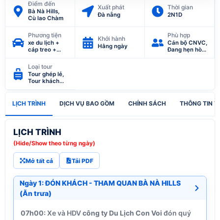
Điểm đến
Xuất phát
Thời gian
Bà Nà Hills,
Đà nẵng
2N1D
Cù lao Chàm
Phương tiện
Phù hợp
Khởi hành
xe du lịch +
Cán bộ CNVC,
Hằng ngày
cáp treo +
Đang hẹn hò,
cano
Gia Đình, Giáo
viên, Hưu trí,
Loại tour
Tự do kinh
Tour ghép lẻ,
doanh
Tour khách
đoàn, Tour
nghỉ hè
LỊCH TRÌNH
DỊCH VỤ BAO GỒM
CHÍNH SÁCH
THÔNG TIN T
LỊCH TRÌNH
(Hide/Show theo từng ngày)
Mở tất cả
Tải PDF
Ngày 1: ĐÓN KHÁCH - THAM QUAN BÀ NÀ HILLS
(Ăn trưa)
07h00:
Xe và HDV
công ty Du Lịch Con Voi
đón quý