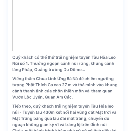
Quý khách có thể thử trải nghiệm tuyến
Tàu Hỏa Leo
Núi số 1
. Thưởng ngoạn cảnh núi rừng, khung cảnh
làng Pháp, Quảng trường Du Dôme...
Viếng thăm
Chùa Linh Ứng Bà Nà
để chiêm ngưỡng
tượng Phật Thích Ca cao 27 m và thả mình vào khung
cảnh thanh tịnh của chốn thiền môn và tham quan
Vườn Lộc Uyển, Quan Âm Các.
Tiếp theo, quý khách trải nghiệm tuyến
Tàu Hỏa leo
núi
- Tuyến tàu 430m kết nối hai vùng đất Mặt trời và
Mặt Trăng băng qua lâu đài mặt trăng, chuyến du
ngoạn không gian kỳ vĩ và tráng lệ trên đỉnh núi
Chúa, một hành trình khám phá xứ sở cổ tích diệu kỳ,