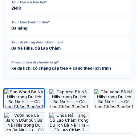
Tour kéo dài bao lâu?
2N1D
Tour khởi hành từ đâu?
Đà nẵng
Tour đi những điểm chính nào?
Bà Nà Hills, Cù Lao Chàm
Phương tiện di chuyển là gì?
xe du lịch; có chặng cáp treo + cano theo lịch trình
Xem tất cả ảnh (5)
1
/5