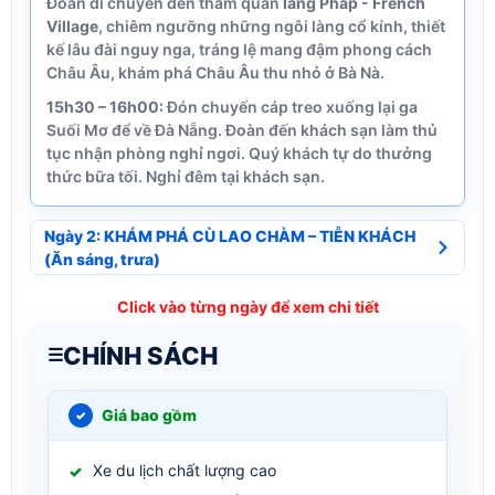
Đoàn di chuyển đến tham quan
làng Pháp - French
Village
, chiêm ngưỡng những ngôi làng cổ kính, thiết
kế lâu đài nguy nga, tráng lệ mang đậm phong cách
Châu Âu, khám phá Châu Âu thu nhỏ ở Bà Nà.
15h30 – 16h00:
Đón chuyến cáp treo xuống lại ga
Suối Mơ để về Đà Nẵng. Đoàn đến khách sạn làm thủ
tục nhận phòng nghỉ ngơi. Quý khách tự do thưởng
thức bữa tối. Nghỉ đêm tại khách sạn.
Ngày 2: KHÁM PHÁ CÙ LAO CHÀM – TIỄN KHÁCH
(Ăn sáng, trưa)
Click vào từng ngày để xem chi tiết
CHÍNH SÁCH
Giá bao gồm
Xe du lịch chất lượng cao