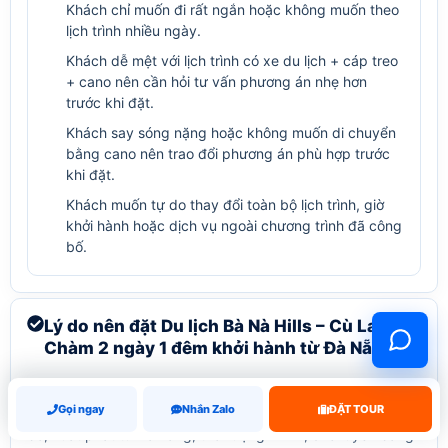
Khách chỉ muốn đi rất ngắn hoặc không muốn theo
lịch trình nhiều ngày.
Khách dễ mệt với lịch trình có xe du lịch + cáp treo
+ cano nên cần hỏi tư vấn phương án nhẹ hơn
trước khi đặt.
Khách say sóng nặng hoặc không muốn di chuyển
bằng cano nên trao đổi phương án phù hợp trước
khi đặt.
Khách muốn tự do thay đổi toàn bộ lịch trình, giờ
khởi hành hoặc dịch vụ ngoài chương trình đã công
bố.
Lý do nên đặt Du lịch Bà Nà Hills – Cù Lao
Chàm 2 ngày 1 đêm khởi hành từ Đà Nẵng
Du lịch Bà Nà Hills – Cù Lao Chàm 2 ngày 1 đêm khởi hành
Gọi ngay
Nhắn Zalo
từ Đà Nẵng được xây dựng từ chương trình tour đã công
ĐẶT TOUR
bố, xuất phát từ Đà nẵng, thời lượng 2N1D, di chuyển bằng