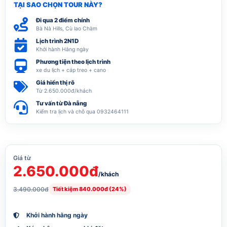
TẠI SAO CHỌN TOUR NÀY?
Đi qua 2 điểm chính
Bà Nà Hills, Cù lao Chàm
Lịch trình 2N1D
Khởi hành Hằng ngày
Phương tiện theo lịch trình
xe du lịch + cáp treo + cano
Giá hiển thị rõ
Từ 2.650.000đ/khách
Tư vấn từ Đà nẵng
Kiểm tra lịch và chỗ qua 0932464111
Giá từ
2.650.000đ
/khách
3.490.000đ
Tiết kiệm 840.000đ (24%)
Khởi hành hằng ngày