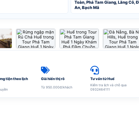
Toàn, Phá Tam Giang, Lăng Cô, 
An, Bạch Mã
1
/6
ng tiện theo lịch
Giá hiển thị rõ
Tư vấn từ Huế
Kiểm tra lịch và chỗ qua
Từ 950.000đ/khách
0932464111
huyền