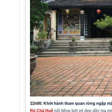
11h00:
Khởi hành tham quan
rừng ngập mặ
Rú Chá Huế
nổi tiếng bởi vẻ đẹp đầy ma m