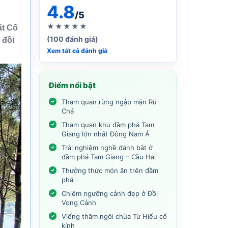
4.8
/5
★★★★★
ất Cố
(100 đánh giá)
 đồi
Xem tất cả đánh giá
Điểm nổi bật
Tham quan rừng ngập mặn Rú
Chá
Tham quan khu đầm phá Tam
Giang lớn nhất Đông Nam Á
Trải nghiệm nghề đánh bắt ở
đầm phá Tam Giang – Cầu Hai
Thưởng thức món ăn trên đầm
phá
Chiêm ngưỡng cảnh đẹp ở Đồi
Vọng Cảnh
Viếng thăm ngôi chùa Từ Hiếu cổ
kính