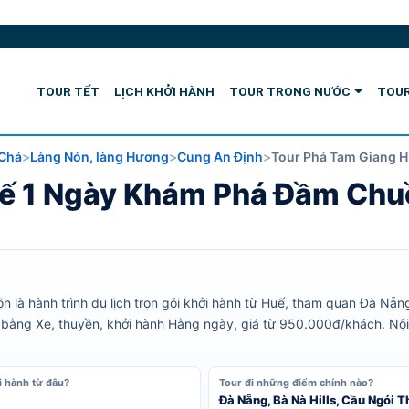
TOUR TẾT
LỊCH KHỞI HÀNH
TOUR TRONG NƯỚC
TOUR
 Chá
Làng Nón, làng Hương
Cung An Định
Tour Phá Tam Giang 
uế 1 Ngày Khám Phá Đầm Chu
à hành trình du lịch trọn gói khởi hành từ Huế, tham quan Đà Nẵng
n bằng Xe, thuyền, khởi hành Hằng ngày, giá từ 950.000đ/khách. Nội
i hành từ đâu?
Tour đi những điểm chính nào?
Đà Nẵng, Bà Nà Hills, Cầu Ngói 