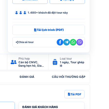
1.480+ khách đã đặt tour này
Tải lịch trình (PDF)
Chia sẻ tour
Phù hợp
Loại tour
Cán bộ CNVC,
1 ngày, Tour ghép
Đang hẹn hò, Gia
lẻ
Đình, Giáo viên,
Hưu trí, Tự do kinh
doanh
ĐÁNH GIÁ
CÂU HỎI THƯỜNG GẶP
Tải PDF
ĐÁNH GIÁ KHÁCH HÀNG