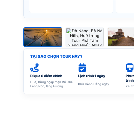
Xem tất cả ảnh (6)
TẠI SAO CHỌN TOUR NÀY?
Đi qua 6 điểm chính
Lịch trình 1 ngày
Phươ
trình
Huế, Rừng ngập mặn Rú Chá,
Khởi hành Hằng ngày
Làng Nón, làng Hương...
Xe, t