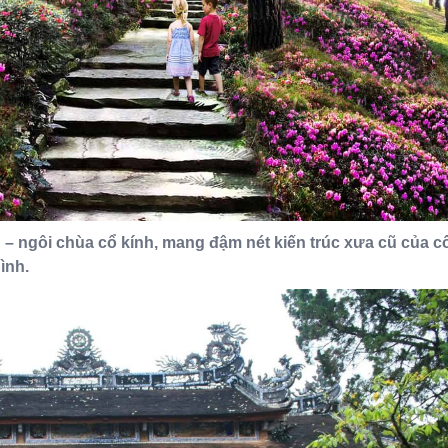
u
– ngôi chùa cổ kính, mang đậm nét kiến trúc xưa cũ của c
ình.