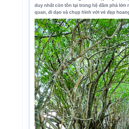
duy nhất còn tồn tại trong hệ đầm phá lớn
quan, đi dạo và chụp hình với vẻ đẹp hoan