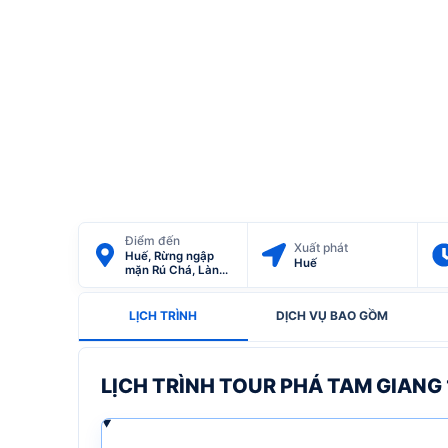
Điểm đến
Xuất phát
Huế, Rừng ngập
Huế
mặn Rú Chá, Làng
Nón, làng Hương,
Cung An Định, Phá
Tam Giang
LỊCH TRÌNH
DỊCH VỤ BAO GỒM
LỊCH TRÌNH TOUR PHÁ TAM GIANG