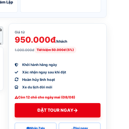
Đầm Lập
Giá từ
950.000đ
/khách
1.000.000đ
Tiết kiệm 50.000đ (5%)
Khởi hành hằng ngày
Xác nhận ngay sau khi đặt
Hoàn hủy linh hoạt
Xe du lịch đời mới
Còn 12 chỗ cho ngày mai (08/08)
ĐẶT TOUR NGAY
Nhắn Zalo
Gọi ngay