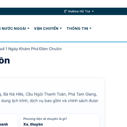
Hotline Hỗ Trợ
 NƯỚC NGOÀI
VẬN CHUYỂN
THÔNG TIN
Huế 1 Ngày Khám Phá Đầm Chuồn
ồn
, Bà Nà Hills, Cầu Ngói Thanh Toàn, Phá Tam Giang,
 dung lịch trình, dịch vụ bao gồm và chính sách được
Phương tiện di chuyển là gì?
Thanh
Xe, thuyền