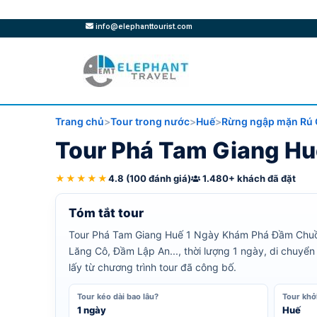
info@elephanttourist.com
Trang chủ
Tour trong nước
Huế
Rừng ngập mặn Rú
Tour Phá Tam Giang H
★★★★★
4.8 (100 đánh giá)
1.480+ khách đã đặt
Tóm tắt tour
Tour Phá Tam Giang Huế 1 Ngày Khám Phá Đầm Chuồn l
Lăng Cô, Đầm Lập An..., thời lượng 1 ngày, di chuyể
lấy từ chương trình tour đã công bố.
Tour kéo dài bao lâu?
Tour khở
1 ngày
Huế