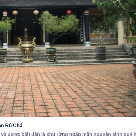
n Rú Chá.
ị và được biết đến là khu rừng ngập mặn nguyên sinh quý 