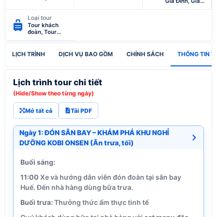
Gia Đình, Giáo
viên, Hưu trí
Loại tour
Tour khách
đoàn, Tour
nghỉ hè
LỊCH TRÌNH
DỊCH VỤ BAO GỒM
CHÍNH SÁCH
THÔNG TIN T
Lịch trình tour chi tiết
(Hide/Show theo từng ngày)
Mở tất cả
Tải PDF
Ngày 1: ĐÓN SÂN BAY – KHÁM PHÁ KHU NGHỈ
DƯỠNG KOBI ONSEN (Ăn trưa, tối)
Buổi sáng:
11:00
Xe và hướng dẫn viên đón đoàn tại sân bay
Huế. Đến nhà hàng dùng bữa trưa.
Buổi trưa:
Thưởng thức ẩm thực tinh tế