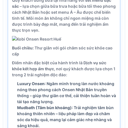
Quý khách dùng bữa tại nhà hàng với
set menu đặc
sắc
– lựa chọn giữa bữa trưa hoặc bữa tối theo phong
cách Nhật Bản hoặc set menu Á – Âu được chế biến
tinh tế. Mỗi món ăn không chỉ ngon miệng mà còn
được trình bày đẹp mắt, mang đến trải nghiệm ẩm
thực trọn vẹn.
Buổi chiều:
Thư giãn với gói chăm sóc sức khỏe cao
cấp
Điểm nhấn đặc biệt của hành trình là
Dịch vụ sức
khỏe kết hợp ẩm thực
, nơi quý khách được lựa chọn 1
trong 2 trải nghiệm độc đáo:
Luxury Onsen
: Ngâm mình trong làn nước khoáng
nóng theo phong cách Onsen Nhật Bản truyền
thống – giúp thư giãn cơ thể, cải thiện tuần hoàn và
tái tạo năng lượng.
Mudbath (Tắm bùn khoáng)
: Trải nghiệm tắm bùn
khoáng thiên nhiên – liệu pháp làm đẹp và chăm
sóc da hiệu quả, mang lại cảm giác nhẹ nhàng và
sảng khoái.