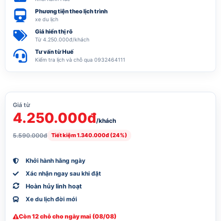
Phương tiện theo lịch trình
xe du lịch
Giá hiển thị rõ
Từ 4.250.000đ/khách
Tư vấn từ Huế
Kiểm tra lịch và chỗ qua 0932464111
Giá từ
4.250.000đ
/khách
5.590.000đ
Tiết kiệm 1.340.000đ (24%)
Khởi hành hằng ngày
Xác nhận ngay sau khi đặt
Hoàn hủy linh hoạt
Xe du lịch đời mới
Còn 12 chỗ cho ngày mai (08/08)