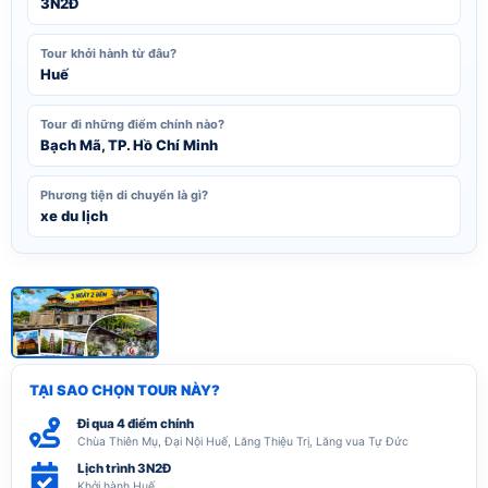
3N2Đ
Tour khởi hành từ đâu?
Huế
Tour đi những điểm chính nào?
Bạch Mã, TP. Hồ Chí Minh
Phương tiện di chuyển là gì?
xe du lịch
Xem tất cả ảnh (1)
TẠI SAO CHỌN TOUR NÀY?
Đi qua 4 điểm chính
Chùa Thiên Mụ, Đại Nội Huế, Lăng Thiệu Trị, Lăng vua Tự Đức
Lịch trình 3N2Đ
Khởi hành Huế