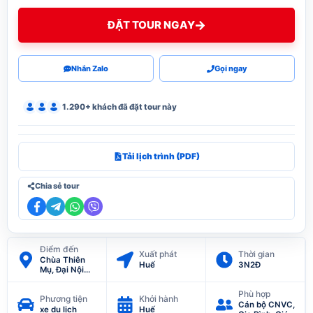
ĐẶT TOUR NGAY
Nhắn Zalo
Gọi ngay
1.290+ khách đã đặt tour này
Tải lịch trình (PDF)
Chia sẻ tour
Điểm đến
Xuất phát
Thời gian
Chùa Thiên
Huế
3N2Đ
Mụ, Đại Nội
Huế, Lăng
Thiệu Trị,
Phù hợp
Phương tiện
Khởi hành
Lăng vua Tự
Cán bộ CNVC,
Đức
xe du lịch
Huế