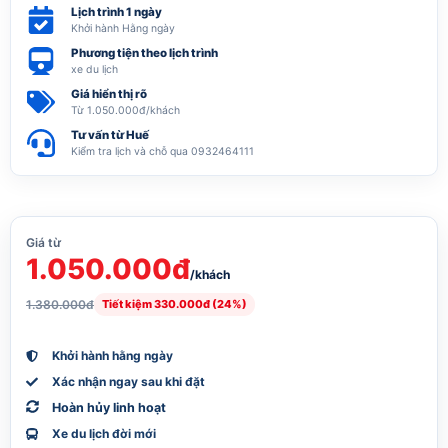
Lịch trình 1 ngày
Khởi hành Hằng ngày
Phương tiện theo lịch trình
xe du lịch
Giá hiển thị rõ
Từ 1.050.000đ/khách
Tư vấn từ Huế
Kiểm tra lịch và chỗ qua 0932464111
Giá từ
1.050.000đ
/khách
1.380.000đ
Tiết kiệm 330.000đ (24%)
Khởi hành hằng ngày
Xác nhận ngay sau khi đặt
Hoàn hủy linh hoạt
Xe du lịch đời mới