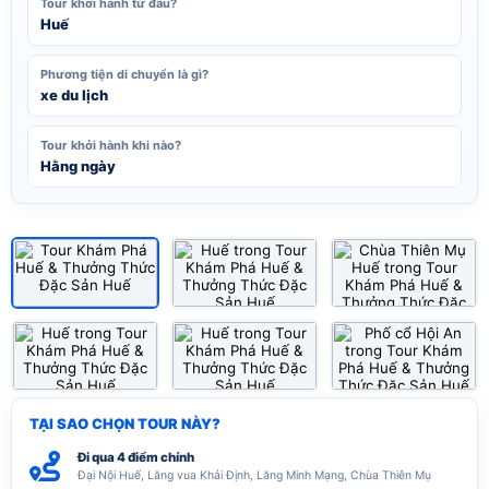
Tour khởi hành từ đâu?
Huế
Phương tiện di chuyển là gì?
xe du lịch
Tour khởi hành khi nào?
Hằng ngày
Xem tất cả ảnh (6)
1
/6
TẠI SAO CHỌN TOUR NÀY?
Đi qua 4 điểm chính
Đại Nội Huế, Lăng vua Khải Định, Lăng Minh Mạng, Chùa Thiên Mụ