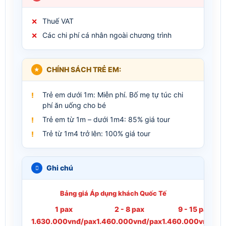
Thuế VAT
Các chi phí cá nhân ngoài chương trình
CHÍNH SÁCH TRẺ EM:
Trẻ em dưới 1m: Miễn phí. Bố mẹ tự túc chi
phí ăn uống cho bé
Trẻ em từ 1m – dưới 1m4: 85% giá tour
Trẻ từ 1m4 trở lên: 100% giá tour
Ghi chú
Bảng giá Áp dụng khách Quốc Tế
1 pax
2 - 8 pax
9 - 15 pax
1.630.000vnđ/pax
1.460.000vnđ/pax
1.460.000vnđ/pa