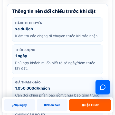
Thông tin nên đối chiếu trước khi đặt
CÁCH DI CHUYỂN
xe du lịch
Kiểm tra các chặng di chuyển trước khi xác nhận.
THỜI LƯỢNG
1 ngày
Phù hợp khách muốn biết rõ số ngày/đêm trước
khi đặt.
GIÁ THAM KHẢO
1.050.000đ/khách
Cần đối chiếu phần bao gồm/chưa bao gồm trước
khi xác nhận.
Gọi ngay
Nhắn Zalo
ĐẶT TOUR
CHI PHÍ CẦN HỎI KỸ