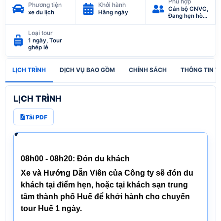
Phù hợp
Phương tiện
Khởi hành
Chùa Thiên
Cán bộ CNVC,
Mụ
xe du lịch
Hằng ngày
Đang hẹn hò,
Du lịch Tâm
Linh, Gia Đình,
Loại tour
Giáo viên,
1 ngày, Tour
Hưu trí, Tự do
ghép lẻ
kinh doanh
LỊCH TRÌNH
DỊCH VỤ BAO GỒM
CHÍNH SÁCH
THÔNG TIN T
LỊCH TRÌNH
Tải PDF
08h00 - 08h20:
Đón du khách
Xe và Hướng Dẫn Viên của Công ty sẽ đón du
khách tại điểm hẹn, hoặc tại khách sạn trung
tâm
thành phố Huế
để khởi hành cho chuyến
tour Huế 1 ngày.