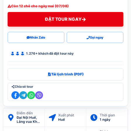
Còn 12 chỗ cho ngày mai (07/08)
ĐẶT TOUR NGAY
Nhắn Zalo
Gọi ngay
1.276+ khách đã đặt tour này
Tải lịch trình (PDF)
Chia sẻ tour
Điểm đến
Xuất phát
Thời gian
Đại Nội Huế,
Huế
1 ngày
Lăng vua Khải
Định, Lăng
Minh Mạng,