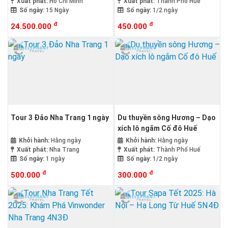
Xuất phát:
Hồ Chí Minh
Xuất phát:
Thành Phố Huế
Số ngày:
15 Ngày
Số ngày:
1/2 ngày
đ
đ
24.500.000
450.000
Tour 3 Đảo Nha Trang 1 ngày
Du thuyền sông Hương – Dạo
xích lô ngắm Cố đô Huế
Khởi hành:
Hằng ngày
Khởi hành:
Hằng ngày
Xuất phát:
Nha Trang
Xuất phát:
Thành Phố Huế
Số ngày:
1 ngày
Số ngày:
1/2 ngày
đ
đ
500.000
300.000