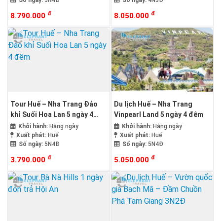
Số ngày:
5N4Đ
Số ngày:
4N3Đ
đ
đ
8.790.000
8.050.000
Tour Huế – Nha Trang Đảo
Du lịch Huế – Nha Trang
khỉ Suối Hoa Lan 5 ngày 4
Vinpearl Land 5 ngày 4 đêm
đêm
Khởi hành:
Hằng ngày
Khởi hành:
Hằng ngày
Xuất phát:
Huế
Xuất phát:
Huế
Số ngày:
5N4Đ
Số ngày:
5N4Đ
đ
đ
3.790.000
5.050.000