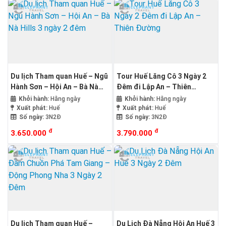
Du lịch Tham quan Huế – Ngũ
Tour Huế Lăng Cô 3 Ngày 2
Hành Sơn – Hội An – Bà Nà
Đêm đi Lập An – Thiên
Hills 3 ngày 2 đêm
Đường
Khởi hành:
Hằng ngày
Khởi hành:
Hằng ngày
Xuất phát:
Huế
Xuất phát:
Huế
Số ngày:
3N2Đ
Số ngày:
3N2Đ
đ
đ
3.650.000
3.790.000
Du lịch Tham quan Huế –
Du Lịch Đà Nẵng Hội An Huế 3