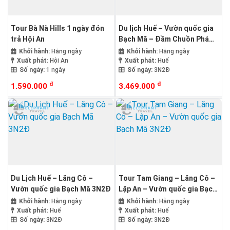
Tour Bà Nà Hills 1 ngày đón
Du lịch Huế – Vườn quốc gia
trả Hội An
Bạch Mã – Đầm Chuồn Phá
Tam Giang 3N2Đ
Khởi hành:
Hằng ngày
Khởi hành:
Hằng ngày
Xuất phát:
Hội An
Xuất phát:
Huế
Số ngày:
1 ngày
Số ngày:
3N2Đ
đ
đ
1.590.000
3.469.000
Du Lịch Huế – Lăng Cô –
Tour Tam Giang – Lăng Cô –
Vườn quốc gia Bạch Mã 3N2Đ
Lập An – Vườn quốc gia Bạch
Mã 3N2Đ
Khởi hành:
Hằng ngày
Khởi hành:
Hằng ngày
Xuất phát:
Huế
Xuất phát:
Huế
Số ngày:
3N2Đ
Số ngày:
3N2Đ