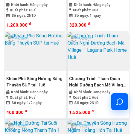
Khởi hành:
Hằng ngày
Khởi hành:
Hằng ngày
Xuất phát:
Huế
Xuất phát:
Huế
Số ngày:
2N1D
Số ngày:
1 ngày
đ
đ
1.200.000
320.000
Khám Phá Sông Hương Bằng
Chương Trình Tham Quan
Thuyền SUP tại Huế
Nghỉ Dưỡng Bạch Mã Village
– Laguna Park Home Huế
Khởi hành:
Hằng ngày
Khởi hành:
Hằng ngày
Xuất phát:
Huế
Xuất phát:
Huế
Số ngày:
1/2 ngày
Số ngày:
2N1D
đ
đ
400.000
1.525.000