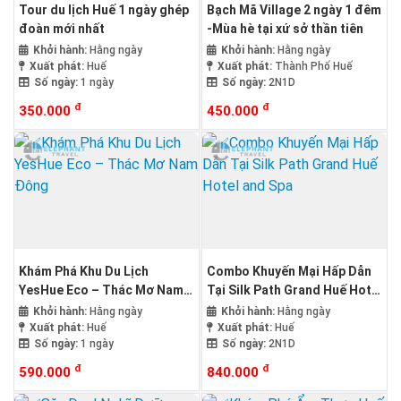
Tour du lịch Huế 1 ngày ghép
Bạch Mã Village 2 ngày 1 đêm
đoàn mới nhất
-Mùa hè tại xứ sở thần tiên
Khởi hành:
Hằng ngày
Khởi hành:
Hằng ngày
Xuất phát:
Huế
Xuất phát:
Thành Phố Huế
Số ngày:
1 ngày
Số ngày:
2N1D
đ
đ
350.000
450.000
Khám Phá Khu Du Lịch
Combo Khuyến Mại Hấp Dẫn
YesHue Eco – Thác Mơ Nam
Tại Silk Path Grand Huế Hotel
Đông
and Spa
Khởi hành:
Hằng ngày
Khởi hành:
Hằng ngày
Xuất phát:
Huế
Xuất phát:
Huế
Số ngày:
1 ngày
Số ngày:
2N1D
đ
đ
590.000
840.000