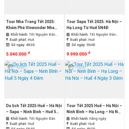
Tour Nha Trang Tết 2025:
Tour Sapa Tết 2025: Hà Nội –
Khám Phá Vinwonder Nha
Hạ Long Từ Huế 5N4Đ
Trang 4N3Đ
Khởi hành:
Tết Nguyên Đán
Khởi hành:
Tết Nguyên Đán
2025
Xuất phát:
Huế
2025
Xuất phát:
Huế
Số ngày:
4N3Đ
Số ngày:
5N4Đ
đ
đ
5.040.000
9.990.000
Du lịch Tết 2025 Huế – Hà Nội
Tour Tết 2025 Huế – Hà Nội –
– Sapa – Ninh Bình – Huế 5
Ninh Bình – Hạ Long – Hà Nội
Ngày 4 Đêm
– Huế 4 Ngày 3 Đêm
Khởi hành:
Tết Nguyên Đán
Khởi hành:
Hằng ngày
Xuất phát:
Huế
Xuất phát:
Huế