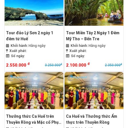
Tour đảo Lý Sơn 2 ngày 1
Tour Miền Tây 2 Ngày 1 Đêm
đêm từ Huế
Mỹ Tho – Bến Tre
Khởi hành:
Hằng ngày
Khởi hành:
Hằng ngày
Xuất phát:
Xuất phát:
Số ngày:
Số ngày:
đ
đ
2.550.000
2.100.000
đ
đ
3.250.000
2.350.000
Thưởng thức Ca Huế trên
Ca Huế và Thưởng thức Ẩm
Thuyền Rồng và Mặc cổ Phục
thực trên Thuyền Rồng