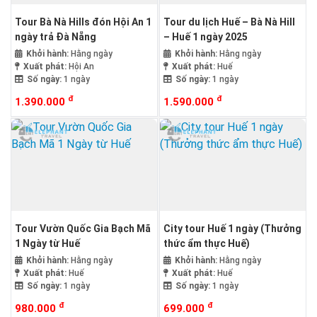
Tour Bà Nà Hills đón Hội An 1
Tour du lịch Huế – Bà Nà Hill
ngày trả Đà Nẵng
– Huế 1 ngày 2025
Khởi hành:
Hằng ngày
Khởi hành:
Hằng ngày
Xuất phát:
Hội An
Xuất phát:
Huế
Số ngày:
1 ngày
Số ngày:
1 ngày
đ
đ
1.390.000
1.590.000
Tour Vườn Quốc Gia Bạch Mã
City tour Huế 1 ngày (Thưởng
1 Ngày từ Huế
thức ẩm thực Huế)
Khởi hành:
Hằng ngày
Khởi hành:
Hằng ngày
Xuất phát:
Huế
Xuất phát:
Huế
Số ngày:
1 ngày
Số ngày:
1 ngày
đ
đ
980.000
699.000