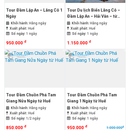
Tour Đầm Lập An – Lăng Cô 1
Tour Du lịch Biển Lăng Cô –
Ngày
Đầm Lập An – Hải Vân – từ
Huế
Khởi hành:
Hằng ngày
Khởi hành:
Hằng ngày
Xuất phát:
Huế
Xuất phát:
Huế
Số ngày:
1 ngày
Số ngày:
1 ngày
đ
đ
950.000
1.150.000
Tour Đầm Chuồn Phá Tam
Tour Đầm Chuồn Phá Tam
Giang Nửa Ngày từ Huế
Giang 1 Ngày từ Huế
Khởi hành:
Hằng ngày
Khởi hành:
Hằng ngày
Xuất phát:
Huế
Xuất phát:
Huế
Số ngày:
1/2 ngày
Số ngày:
1 ngày
đ
đ
850.000
950.000
đ
1.000.000