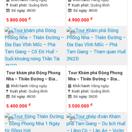
Khởi hành:
Hằng ngày
Khởi hành:
Hằng ngày
quan Cố Đô Huế – Cù Lao
Xuất phát:
Quảng Bình
Xuất phát:
Quảng Bình
Số ngày:
4N3Đ
Số ngày:
4N3Đ
Chàm 4N3Đ
đ
đ
5.800.000
4.900.000
Tour khám phá Động Phong
Tour Khám phá Động Phong
Nha – Thiên Đường – Địa
Nha – Thiên Đường – Địa
Đạo Vĩnh Mốc – Phá Tam
Đạo Vĩnh Mốc – Phá Tam
Khởi hành:
Hằng ngày
Khởi hành:
Hằng ngày
Giang – Cố Đô Huế – Suối
Giang – Tham quan Huế
Xuất phát:
Quảng Bình
Xuất phát:
Quảng Bình
Số ngày:
4N3Đ
Số ngày:
3N2Đ
khoáng nóng Thần Tài 4N3Đ
3N2Đ
đ
đ
5.400.000
3.500.000