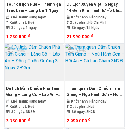
Tour du lịch Huế – Thiền viện
Du Lịch Xuyên Việt 15 Ngày
Trúc Lâm – Lăng Cô 1 Ngày
14 Đêm Khởi hành từ Hồ Chí
Minh
Khởi hành:
Hằng ngày
Khởi hành:
Hằng ngày
Xuất phát:
Huế
Xuất phát:
Hồ Chí Minh
Số ngày:
1 ngày
Số ngày:
15 Ngày
đ
đ
1.250.000
21.990.000
Du lịch Đầm Chuồn Phá Tam
Tham quan Đầm Chuồn Tam
Giang – Lăng Cô – Lập An –
Giang – Ngũ Hành Sơn – Hội
Động Thiên Đường 3 Ngày 2
An – Cù Lao Chàm 3N2Đ
Khởi hành:
Hằng ngày
Khởi hành:
Hằng ngày
Đêm
Xuất phát:
Huế
Xuất phát:
Huế
Số ngày:
3N2Đ
Số ngày:
3N2Đ
đ
đ
3.750.000
2.999.000