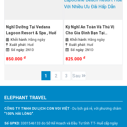
Nghĩ Dưỡng Tại Vedana
Kỳ Nghĩ An Toàn Và Thú Vị
Lagoon Resort & Spa , Huế
Cho Gia Đình Bạn Tại
Lapochine Beach Resort Huế
Khởi hành:
Hằng ngày
Khởi hành:
Hằng ngày
Với Nhiều Ưu Đãi Hấp Dẫn
Xuất phát:
Huế
Xuất phát:
Huế
Số ngày:
2N1D
Số ngày:
2N1D
đ
đ
850.000
825.000
1
2
3
Sau
ELEPHANT TRAVEL
CÔNG TY TNHH DU LỊCH CON VOI VIỆT
- Du lịch giá rẻ, với phương châm
"100% HÀI LÒNG"
.
Số GPKD:
3301546133 do Sở Kế Hoạch và Đầu Tư tỉnh TT- Huế cấp ngày