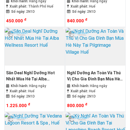
and Spa
Khởi hành:
Hằng ngày
Khởi hành:
Hằng ngày
Xuất phát:
Thành Phố Huế
Xuất phát:
Huế
Số ngày:
2N1D
Số ngày:
2N1D
đ
đ
450.000
840.000
Săn Deal Nghĩ Dưỡng Hot
Nghĩ Dưỡng An Toàn Và Thú
Nhất Mùa Hè Tại Alba
Vị Cho Gia Đình Bạn Mùa Hè
Wellness Resort Huế
Này Tại Pilgrimage Village
Khởi hành:
Hằng ngày
Khởi hành:
Hằng ngày
Huế
Xuất phát:
Huế
Xuất phát:
Huế
Số ngày:
2N1D
Số ngày:
2N1D
đ
đ
1.225.000
800.000