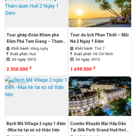
Tour ghép đoàn Khám phá
Tour du lịch Phan Thiết – Mũi
Đầm Phá Tam Giang – Tham
Né 2 Ngày 1 Đêm
quan Huế 2 Ngày 1 Đêm
Khởi hành:
Hằng ngày
Khởi hành:
Thứ 7
Xuất phát:
Huế
Xuất phát:
Hồ Chí Minh
Số ngày:
2N1D
Số ngày:
2N1D
đ
đ
2.350.000
1.699.000
Bạch Mã Village 2 ngày 1 đêm
Combo Khuyến Mại Hấp Dẫn
-Mùa hè tại xứ sở thần tiên
Tại Silk Path Grand Huế Hotel