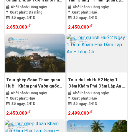
Chàm 2 ngày 1 đêm khởi hành
Tam Giang – Tham quan Lập
từ Đà Nẵng
An – Lăng Cô 2 Ngày 1 Đêm
Khởi hành:
Hằng ngày
Khởi hành:
Hằng ngày
Xuất phát:
Đà nẵng
Xuất phát:
Huế
Số ngày:
2N1D
Số ngày:
2N1D
đ
đ
2.650.000
2.450.000
Tour ghép đoàn Tham quan
Tour du lịch Huế 2 Ngày 1
Huế – Khám phá Vườn quốc
Đêm Khám Phá Đầm Lập An –
gia Bạch Mã 2 Ngày 1 Đêm
Lăng Cô
Khởi hành:
Hằng ngày
Khởi hành:
Hằng ngày
Xuất phát:
Huế
Xuất phát:
Huế
Số ngày:
2N1D
Số ngày:
2N1D
đ
đ
2.450.000
2.499.000