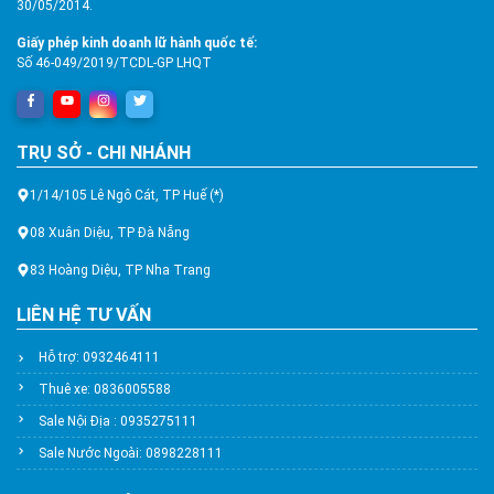
30/05/2014.
Giấy phép kinh doanh lữ hành quốc tế:
Số 46-049/2019/TCDL-GP LHQT
TRỤ SỞ - CHI NHÁNH
1/14/105 Lê Ngô Cát, TP Huế (*)
08 Xuân Diệu, TP Đà Nẵng
83 Hoàng Diệu, TP Nha Trang
LIÊN HỆ TƯ VẤN
Hỗ trợ: 0932464111
Thuê xe: 0836005588
Sale Nội Địa : 0935275111
Sale Nước Ngoài: 0898228111