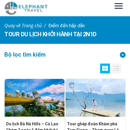
Quay về Trang chủ
Điểm đến hấp dẫn
TOUR DU LỊCH KHỞI HÀNH TẠI 2N1D
Bộ lọc tìm kiếm
Du lịch Bà Nà Hills – Cù Lao
Tour ghép đoàn Khám phá