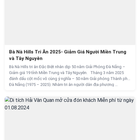
Bà Nà Hills Tri Ân 2025- Giảm Giá Người Miền Trung
và Tây Nguyên
Bà Nà Hills tri ân Đặc Biệt nhân dịp 50 năm Giải Phóng Đà Nẵng –
Giảm giá 19 tỉnh Miền Trung và Tây Nguyên. Tháng 3 năm 2025
đánh dấu cột mốc vô cùng ý nghĩa – 50 năm Giải phóng Thành phố
Đà Nẵng (1975 – 2025). Nhằm tri ân người dân địa phương …
Bà Nà Hills Tri Ân 2025- Giảm Giá Người Miền Trung và
Continue reading
→