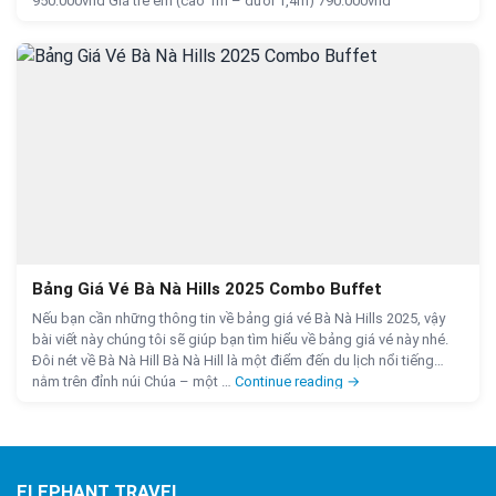
950.000vnđ Giá trẻ em (cao 1m – dưới 1,4m) 790.000vnđ
Trải nghiệm cùng bữa ti
780.000vnđ 770.000vnđ Em …
Continue reading
→
Bảng Giá Vé Bà Nà Hills 2025 Combo Buffet
Nếu bạn cần những thông tin về bảng giá vé Bà Nà Hills 2025, vậy
bài viết này chúng tôi sẽ giúp bạn tìm hiểu về bảng giá vé này nhé.
Đôi nét về Bà Nà Hill Bà Nà Hill là một điểm đến du lịch nổi tiếng
Bảng Giá Vé Bà Nà Hill
nằm trên đỉnh núi Chúa – một …
Continue reading
→
ELEPHANT TRAVEL