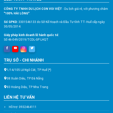
CÔNG TY TNHH DU LỊCH CON VOI VIỆT
- Du lịch giá rẻ, với phương châm
"100% HÀI LÒNG"
.
Số GPKD:
3301546133 do Sở Kế Hoạch và Đầu Tư tỉnh TT- Huế cấp ngày
30/05/2014.
Giấy phép kinh doanh lữ hành quốc tế:
Số 46-049/2019/TCDL-GP LHQT
TRỤ SỞ - CHI NHÁNH
1/14/105 Lê Ngô Cát, TP Huế (*)
08 Xuân Diệu, TP Đà Nẵng
83 Hoàng Diệu, TP Nha Trang
LIÊN HỆ TƯ VẤN
Hỗ trợ: 0932464111