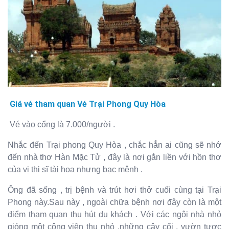
Giá vé tham quan Vé Trại Phong Quy Hòa
Vé vào cổng là 7.000/người .
Nhắc đến Trại phong Quy Hòa , chắc hẳn ai cũng sẽ nhớ
đến nhà thơ Hàn Mặc Tử , đây là nơi gắn liền với hồn thơ
của vị thi sĩ tài hoa nhưng bạc mệnh .
Ông đã sống , trị bệnh và trút hơi thở cuối cùng tại Trại
Phong này.Sau này , ngoài chữa bệnh nơi đây còn là một
điểm tham quan thu hút du khách . Với các ngôi nhà nhỏ
gióng một công viên thu nhỏ ,những cây cối , vườn tược