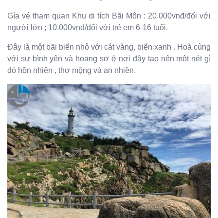
Gía vé tham quan Khu di tích Bãi Môn : 20.000vnđ/đối với
người lớn ; 10.000vnđ/đối với trẻ em 6-16 tuổi.
Đây là một bãi biển nhỏ với cát vàng, biển xanh . Hoà cùng
với sự bình yên và hoang sơ ở nơi đây tạo nên một nét gì
đó hồn nhiên , thơ mộng và an nhiên.