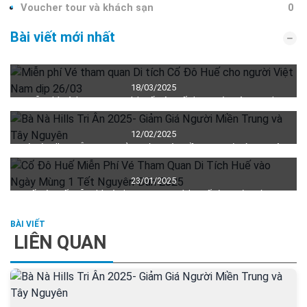
Voucher tour và khách sạn
0
Bài viết mới nhất
18/03/2025
Miễn phí Vé tham quan Di tích Cố Đô Huế cho người Việt Nam dịp
26/03
12/02/2025
Bà Nà Hills Tri Ân 2025- Giảm Giá Người Miền Trung và Tây Nguyên
23/01/2025
Cố Đô Huế Miễn Phí Vé Tham Quan Di Tích Huế vào Ngày Mùng 1
Tết Nguyên Đán 2025
LIÊN QUAN