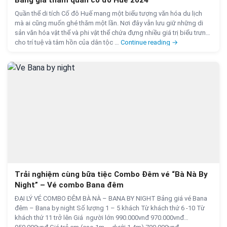
Quần thể di tích Cố đô Huế mang một biểu tượng văn hóa du lịch
mà ai cũng muốn ghé thăm một lần. Nơi đây vẫn lưu giữ những di
sản văn hóa vật thể và phi vật thể chứa đựng nhiều giá trị biểu trưng
Bảng giá tham qua
cho trí tuệ và tâm hồn của dân tộc …
Continue reading
→
Trải nghiệm cùng bữa tiệc Combo Đêm vé “Bà Nà By
Night” – Vé combo Bana đêm
ĐẠI LÝ VÉ COMBO ĐÊM BÀ NÀ – BANA BY NIGHT Bảng giá vé Bana
đêm – Bana by night Số lượng 1 – 5 khách Từ khách thứ 6 -10 Từ
khách thứ 11 trở lên Giá người lớn 990.000vnđ 970.000vnđ