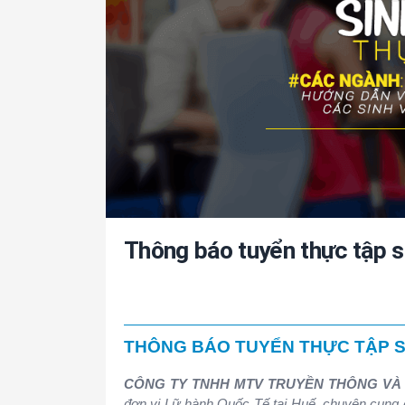
Thông báo tuyển thực tập s
THÔNG BÁO TUYỂN THỰC TẬP S
CÔNG TY TNHH MTV TRUYỀN THÔNG VÀ D
đơn vị Lữ hành Quốc Tế tại Huế, chuyên cung c