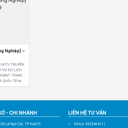
ng Nghiệp] –
H MTV TRUYỀN
 VỤ DU LỊCH
EPHANT TRAVEL
nh Quốc Tế tại
ng cấp các sản
g nước, quốc
y bay, cho thuê
khách sạn. Là
Quốc Tế …
SỞ - CHI NHÁNH
LIÊN HỆ TƯ VẤN
[Cần tìm Đồng Nghiệp] – 31/05/2019
ng
→
ển thực tập sinh tháng 09/2019
105 Lê Ngô Cát, TP Huế (*)
Hỗ trợ: 0932464111