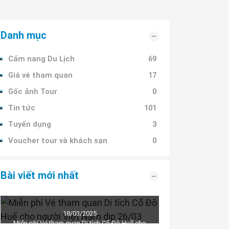
Danh mục
Cẩm nang Du Lịch
69
Giá vé tham quan
17
Gốc ảnh Tour
0
Tin tức
101
Tuyển dụng
3
Voucher tour và khách sạn
0
Bài viết mới nhất
18/03/2025
Miễn phí Vé tham quan Di tích Cố Đô Huế cho