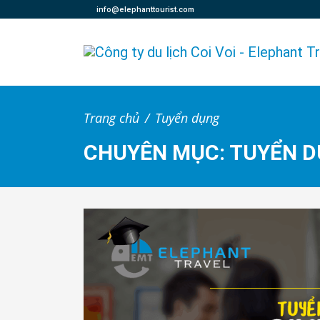
info@elephanttourist.com
Trang chủ
Tuyển dụng
CHUYÊN MỤC: TUYỂN 