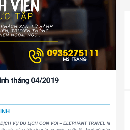
inh tháng 04/2019
INH
ỊCH VỤ DU LỊCH CON VOI – ELEPHANT TRAVEL
là
ấp các sản phẩm tour trong nước, quốc tế, đại lý vé máy