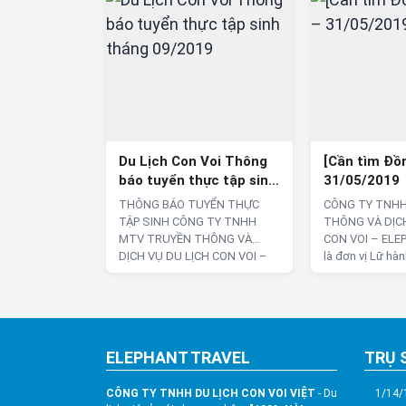
Du Lịch Con Voi Thông
[Cần tìm Đồ
báo tuyển thực tập sinh
31/05/2019
tháng 09/2019
THÔNG BÁO TUYỂN THỰC
CÔNG TY TNH
TẬP SINH CÔNG TY TNHH
THÔNG VÀ DỊCH
MTV TRUYỀN THÔNG VÀ
CON VOI – EL
DỊCH VỤ DU LỊCH CON VOI –
là đơn vị Lữ hà
ELEPHANT TRAVEL là đơn vị
Huế, chuyên cu
Lữ hành Quốc Tế tại Huế,
phẩm tour tron
chuyên cung cấp các sản
tế, đại lý vé má
phẩm tour trong nước, quốc
xe, kinh doanh 
tế, đại lý vé máy bay, cho thuê
đơn vị lữ hành 
ELEPHANT TRAVEL
TRỤ 
xe, kinh doanh khách sạn. Là
Continue readi
Du Lịch Con Voi Thông báo tuy
đơn …
Continue reading
→
CÔNG TY TNHH DU LỊCH CON VOI VIỆT
- Du
1/14/