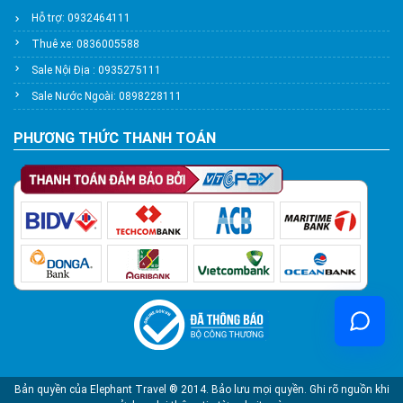
Hỗ trợ: 0932464111
Thuê xe: 0836005588
Sale Nội Địa : 0935275111
Sale Nước Ngoài: 0898228111
PHƯƠNG THỨC THANH TOÁN
Bản quyền của Elephant Travel ® 2014. Bảo lưu mọi quyền. Ghi rõ nguồn khi