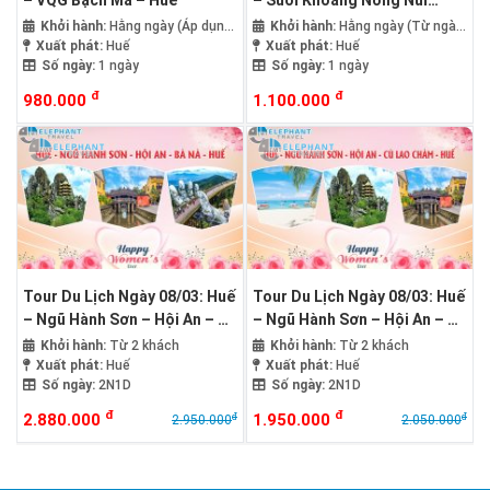
– VQG Bạch Mã – Huế
– Suối Khoáng Nóng Núi
Thần Tài – Huế
Khởi hành:
Hằng ngày (Áp dụng
Khởi hành:
Hằng ngày (Từ ngày
4 khách trở lên)
Xuất phát:
Huế
01 - 08/03)
Xuất phát:
Huế
Số ngày:
1 ngày
Số ngày:
1 ngày
đ
đ
980.000
1.100.000
Tour Du Lịch Ngày 08/03: Huế
Tour Du Lịch Ngày 08/03: Huế
– Ngũ Hành Sơn – Hội An – Bà
– Ngũ Hành Sơn – Hội An – Cù
Nà Hill – Huế
Lao Chàm – Huế
Khởi hành:
Từ 2 khách
Khởi hành:
Từ 2 khách
Xuất phát:
Huế
Xuất phát:
Huế
Số ngày:
2N1D
Số ngày:
2N1D
đ
đ
2.880.000
1.950.000
đ
đ
2.950.000
2.050.000