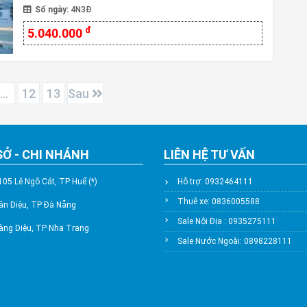
Số ngày:
4N3Đ
đ
5.040.000
…
12
13
Sau
SỞ - CHI NHÁNH
LIÊN HỆ TƯ VẤN
105 Lê Ngô Cát, TP Huế (*)
Hỗ trợ: 0932464111
Thuê xe: 0836005588
ân Diệu, TP Đà Nẵng
Sale Nội Địa : 0935275111
àng Diệu, TP Nha Trang
Sale Nước Ngoài: 0898228111