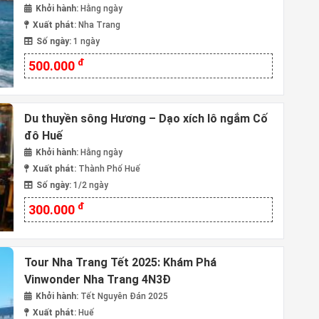
Khởi hành:
Hằng ngày
Xuất phát:
Nha Trang
Số ngày:
1 ngày
đ
500.000
Du thuyền sông Hương – Dạo xích lô ngắm Cố
đô Huế
Khởi hành:
Hằng ngày
Xuất phát:
Thành Phố Huế
Số ngày:
1/2 ngày
đ
300.000
Tour Nha Trang Tết 2025: Khám Phá
Vinwonder Nha Trang 4N3Đ
Khởi hành:
Tết Nguyên Đán 2025
Xuất phát:
Huế