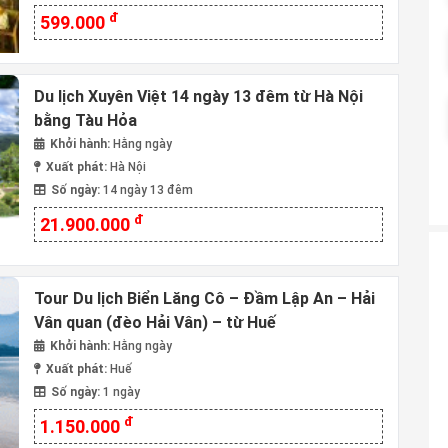
đ
599.000
Du lịch Xuyên Việt 14 ngày 13 đêm từ Hà Nội
bằng Tàu Hỏa
Khởi hành:
Hằng ngày
Xuất phát:
Hà Nội
Số ngày:
14 ngày 13 đêm
đ
21.900.000
Tour Du lịch Biển Lăng Cô – Đầm Lập An – Hải
Vân quan (đèo Hải Vân) – từ Huế
Khởi hành:
Hằng ngày
Xuất phát:
Huế
Số ngày:
1 ngày
đ
1.150.000