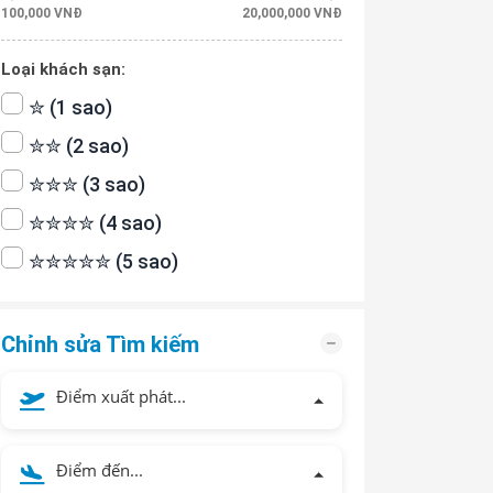
100,000 VNĐ
20,000,000 VNĐ
Loại khách sạn:
✮ (1 sao)
✮✮ (2 sao)
✮✮✮ (3 sao)
✮✮✮✮ (4 sao)
✮✮✮✮✮ (5 sao)
Chỉnh sửa Tìm kiếm
Điểm xuất phát...
Điểm đến...