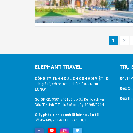
1
2
ELEPHANT TRAVEL
TRỤ 
CÔNG TY TNHH DU LỊCH CON VOI VIỆT
- Du
1/14/
lịch giá rẻ, với phương châm
"100% HÀI
08 Xu
LÒNG"
.
83 Ho
Số GPKD:
3301546133 do Sở Kế Hoạch và
Đầu Tư tỉnh TT- Huế cấp ngày 30/05/2014.
Giấy phép kinh doanh lữ hành quốc tế:
Số 46-049/2019/TCDL-GP LHQT