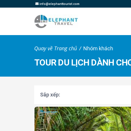
info@elephanttourist.com
Quay về Trang chủ
Nhóm khách
TOUR DU LỊCH DÀNH CHO
Sắp xếp: