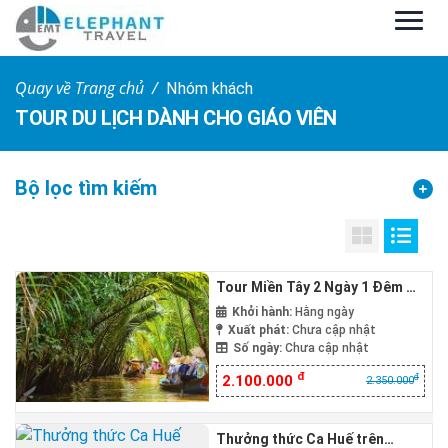
Quay về Trang chủ
Nhóm khách
TOUR DU LỊCH DÀNH CHO GIÁO VIÊN
Bộ lọc tìm kiếm
Tour Miền Tây 2 Ngày 1 Đêm Mỹ
Tho – Bến Tre
Khởi hành:
Hằng ngày
Xuất phát:
Chưa cập nhật
Số ngày:
Chưa cập nhật
đ
đ
2.100.000
2.350.000
Thưởng thức Ca Huế trên