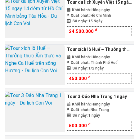
Tour du lịch Xuyên Việt 15 ngày
14 đêm từ Hồ Chí Minh bằng
Khởi hành:
Hằng ngày
Tàu Hỏa
Xuất phát:
Hồ Chí Minh
Số ngày:
15 Ngày
đ
24.500.000
Tour xích lô Huế – Thưởng thức
Ẩm thực và Nghe Ca Huế trên
Khởi hành:
Hằng ngày
sông Hương
Xuất phát:
Thành Phố Huế
Số ngày:
1/2 ngày
đ
450.000
Tour 3 Đảo Nha Trang 1 ngày
Khởi hành:
Hằng ngày
Xuất phát:
Nha Trang
Số ngày:
1 ngày
đ
500.000