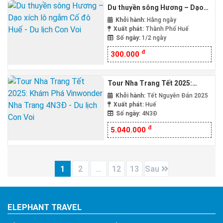
Du thuyền sông Hương – Dạo
xích lô ngắm Cố đô Huế
Khởi hành:
Hằng ngày
Xuất phát:
Thành Phố Huế
Số ngày:
1/2 ngày
đ
300.000
Tour Nha Trang Tết 2025:
Khám Phá Vinwonder Nha
Khởi hành:
Tết Nguyên Đán 2025
Trang 4N3Đ
Xuất phát:
Huế
Số ngày:
4N3Đ
đ
5.040.000
1
2
…
12
13
Sau
ELEPHANT TRAVEL