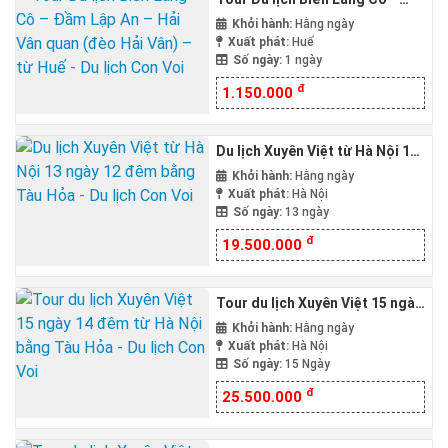
Đầm Lập An – Hải Vân quan
Khởi hành:
Hằng ngày
(đèo Hải Vân) – từ Huế
Xuất phát:
Huế
Số ngày:
1 ngày
đ
1.150.000
Du lịch Xuyên Việt từ Hà Nội 13
ngày 12 đêm bằng Tàu Hỏa
Khởi hành:
Hằng ngày
Xuất phát:
Hà Nội
Số ngày:
13 ngày
đ
19.500.000
Tour du lịch Xuyên Việt 15 ngày
14 đêm từ Hà Nội bằng Tàu Hỏa
Khởi hành:
Hằng ngày
Xuất phát:
Hà Nội
Số ngày:
15 Ngày
đ
25.500.000