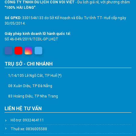
CÔNG TY TNHH DU LỊCH CON VOI VIỆT
- Du lịch giá rẻ, với phương châm
"100% HÀI LÒNG"
.
Số GPKD:
3301546133 do Sở Kế Hoạch và Đầu Tư tỉnh TT- Huế cấp ngày
30/05/2014.
Giấy phép kinh doanh lữ hành quốc tế:
Số 46-049/2019/TCDL-GP LHQT
TRỤ SỞ - CHI NHÁNH
1/14/105 Lê Ngô Cát, TP Huế (*)
08 Xuân Diệu, TP Đà Nẵng
83 Hoàng Diệu, TP Nha Trang
LIÊN HỆ TƯ VẤN
Hỗ trợ: 0932464111
Thuê xe: 0836005588