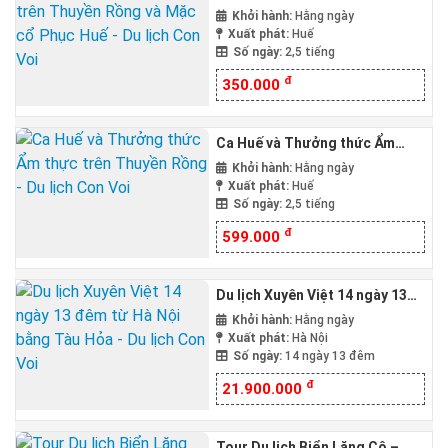
Thuyền Rồng và Mặc cổ Phục
Khởi hành:
Hằng ngày
Huế
Xuất phát:
Huế
Số ngày:
2,5 tiếng
đ
350.000
Ca Huế và Thưởng thức Ẩm
thực trên Thuyền Rồng
Khởi hành:
Hằng ngày
Xuất phát:
Huế
Số ngày:
2,5 tiếng
đ
599.000
Du lịch Xuyên Việt 14 ngày 13
đêm từ Hà Nội bằng Tàu Hỏa
Khởi hành:
Hằng ngày
Xuất phát:
Hà Nội
Số ngày:
14 ngày 13 đêm
đ
21.900.000
Tour Du lịch Biển Lăng Cô –