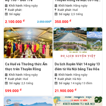
Mỹ Tho – Bến Tre
Thuyền Rồng và Mặc cổ Phục
Huế
Khởi hành:
Hằng ngày
Khởi hành:
Hằng ngày
Xuất phát:
Xuất phát:
Huế
Số ngày:
Số ngày:
2,5 tiếng
đ
đ
2.100.000
350.000
đ
2.350.000
Ca Huế và Thưởng thức Ẩm
Du lịch Xuyên Việt 14 ngày 13
thực trên Thuyền Rồng
đêm từ Hà Nội bằng Tàu Hỏa
Khởi hành:
Hằng ngày
Khởi hành:
Hằng ngày
Xuất phát:
Huế
Xuất phát:
Hà Nội
Số ngày:
2,5 tiếng
Số ngày:
14 ngày 13 đêm
đ
đ
599.000
21.900.000