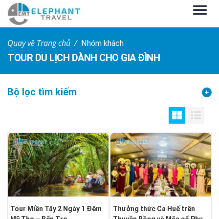
Quay về Trang chủ
Nhóm khách
TOUR DU LỊCH DÀNH CHO GIA ĐÌNH
Bộ lọc tìm kiếm
Tour Miền Tây 2 Ngày 1 Đêm
Thưởng thức Ca Huế trên