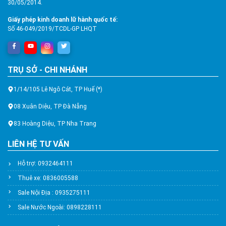
30/05/2014.
Giấy phép kinh doanh lữ hành quốc tế:
Số 46-049/2019/TCDL-GP LHQT
TRỤ SỞ - CHI NHÁNH
1/14/105 Lê Ngô Cát, TP Huế (*)
08 Xuân Diệu, TP Đà Nẵng
83 Hoàng Diệu, TP Nha Trang
LIÊN HỆ TƯ VẤN
Hỗ trợ: 0932464111
Thuê xe: 0836005588
Sale Nội Địa : 0935275111
Sale Nước Ngoài: 0898228111