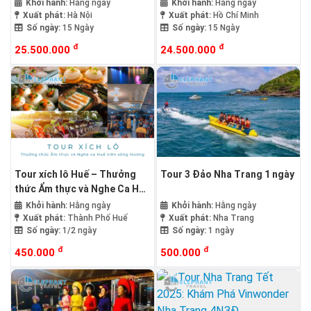
Tàu Hỏa
bằng Tàu Hỏa
Khởi hành:
Hằng ngày
Khởi hành:
Hằng ngày
Xuất phát:
Hà Nội
Xuất phát:
Hồ Chí Minh
Số ngày:
15 Ngày
Số ngày:
15 Ngày
đ
đ
25.500.000
24.500.000
Tour xích lô Huế – Thưởng
Tour 3 Đảo Nha Trang 1 ngày
thức Ẩm thực và Nghe Ca Huế
trên sông Hương
Khởi hành:
Hằng ngày
Khởi hành:
Hằng ngày
Xuất phát:
Thành Phố Huế
Xuất phát:
Nha Trang
Số ngày:
1/2 ngày
Số ngày:
1 ngày
đ
đ
450.000
500.000