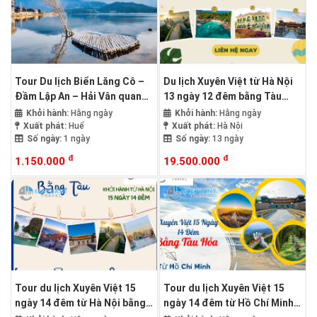
Tour Du lịch Biển Lăng Cô –
Du lịch Xuyên Việt từ Hà Nội
Đầm Lập An – Hải Vân quan
13 ngày 12 đêm bằng Tàu
(đèo Hải Vân) – từ Huế
Hỏa
Khởi hành:
Hằng ngày
Khởi hành:
Hằng ngày
Xuất phát:
Huế
Xuất phát:
Hà Nội
Số ngày:
1 ngày
Số ngày:
13 ngày
đ
đ
1.150.000
19.500.000
Tour du lịch Xuyên Việt 15
Tour du lịch Xuyên Việt 15
ngày 14 đêm từ Hà Nội bằng
ngày 14 đêm từ Hồ Chí Minh