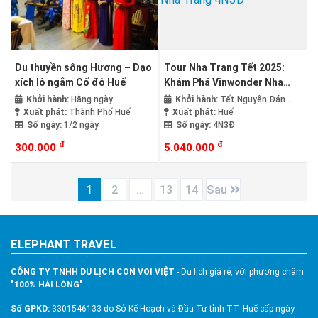
Du thuyền sông Hương – Dạo
Tour Nha Trang Tết 2025:
xích lô ngắm Cố đô Huế
Khám Phá Vinwonder Nha
Trang 4N3Đ
Khởi hành:
Hằng ngày
Khởi hành:
Tết Nguyên Đán
Xuất phát:
Thành Phố Huế
2025
Xuất phát:
Huế
Số ngày:
1/2 ngày
Số ngày:
4N3Đ
đ
đ
300.000
5.040.000
1
2
…
13
14
Sau
ELEPHANT TRAVEL
CÔNG TY TNHH DU LỊCH CON VOI VIỆT
- Du lịch giá rẻ, với phương châm
"100% HÀI LÒNG"
.
Số GPKD:
3301546133 do Sở Kế Hoạch và Đầu Tư tỉnh TT- Huế cấp ngày