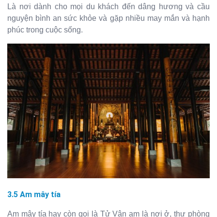
Là nơi dành cho mọi du khách đến dâng hương và cầu
nguyện bình an sức khỏe và gặp nhiều may mắn và hạnh
phúc trong cuộc sống.
3.5 Am mây tía
Am mây tía hay còn gọi là Tử Vân am là nơi ở, thư phòng