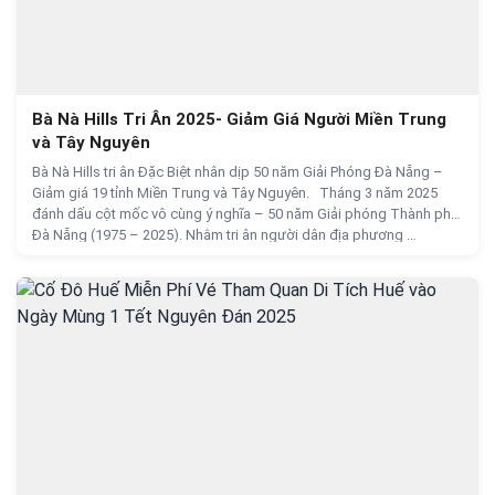
Bà Nà Hills Tri Ân 2025- Giảm Giá Người Miền Trung
và Tây Nguyên
Bà Nà Hills tri ân Đặc Biệt nhân dịp 50 năm Giải Phóng Đà Nẵng –
Giảm giá 19 tỉnh Miền Trung và Tây Nguyên. Tháng 3 năm 2025
đánh dấu cột mốc vô cùng ý nghĩa – 50 năm Giải phóng Thành phố
Đà Nẵng (1975 – 2025). Nhằm tri ân người dân địa phương …
Bà Nà Hills Tri Ân 2025- Giảm Giá Người Miền Trung và
Continue reading
→