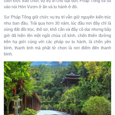
Giới Đức trao chức vụ trụ trì cho đại đức Pháp Tông và lùi
vào núi Hòn Vượn ở ẩn và tu hành ở đó.
Sư Pháp Tông giữ chức vụ trụ trì vẫn giữ nguyên kiến trúc
như ban đầu. Trải qua hơn 30 năm, lúc đầu nơi đây chỉ là
vùng đất đồi trọc, thô sơ, khô cằn và đầy cỏ dại nhưng bây
giờ đã hiện lên một ngôi chùa cổ kính, chốn thiên đường
trên hạ giới cùng với các pháp sư tu hành, là chốn yên
bình, thanh tịnh mà phật tử chọn là nơi điểm đến thanh
bình.