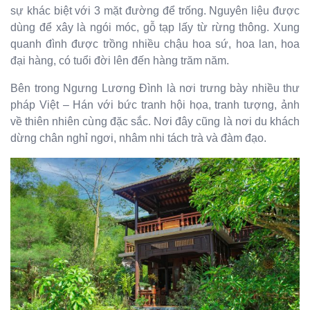
sự khác biệt với 3 mặt đường để trống. Nguyên liệu được
dùng để xây là ngói móc, gỗ tạp lấy từ rừng thông. Xung
quanh đình được trồng nhiều chậu hoa sứ, hoa lan, hoa
đại hàng, có tuổi đời lên đến hàng trăm năm.
Bên trong Ngưng Lương Đình là nơi trưng bày nhiều thư
pháp Việt – Hán với bức tranh hội họa, tranh tượng, ảnh
về thiên nhiên cùng đặc sắc. Nơi đây cũng là nơi du khách
dừng chân nghỉ ngơi, nhâm nhi tách trà và đàm đạo.