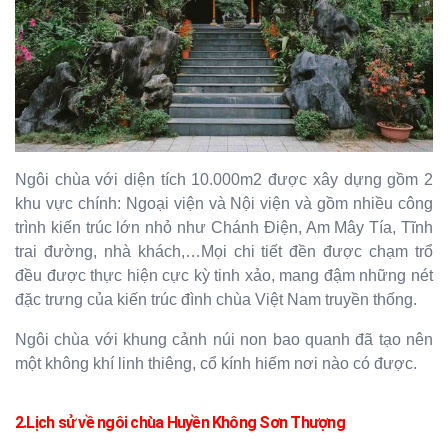
Ngôi chùa với diện tích 10.000m2 được xây dựng gồm 2
khu vực chính: Ngoại viện và Nội viện và gồm nhiều công
trình kiến trúc lớn nhỏ như Chánh Điện, Am Mây Tía, Tĩnh
trai đường, nhà khách,…Mọi chi tiết đền được chạm trổ
đều được thực hiện cực kỳ tinh xảo, mang đậm những nét
đặc trưng của kiến trúc đình chùa Việt Nam truyền thống.
Ngôi chùa với khung cảnh núi non bao quanh đã tạo nên
một không khí linh thiêng, cổ kính hiếm nơi nào có được.
2.Lịch sử về ngôi chùa
Huyền Không Sơn Thượng