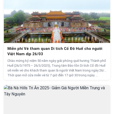
Miễn phí Vé tham quan Di tích Cố Đô Huế cho người
Việt Nam dịp 26/03
Chào mừng kỷ niệm 50 năm ngày giải phóng quê hương Thành phố
Huế (26/3/1975 – 26/3/2025), Trung tâm Bảo tồn Di tích Cố đô Huế
sẽ miễn vé cho khách tham quan là người Việt Nam trong ngày 26/3.
Thời gian mở cửa miễn vé từ 7 giờ đến 17 giờ 30 trong ngày. …
Miễn phí Vé tham quan Di tích Cố Đô Huế cho người Vi
Continue reading
→