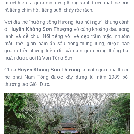
mướt hiện ra giữa một rừng thông xanh tươi, mát mẻ, rộn
rã tiếng chim hót, tiếng suối chảy róc rách.
Với địa thế “hướng sông Hương, tựa núi ngự”, khung cảnh
ở
Huyền Không Sơn Thượng
vô cùng khoáng đạt, trong
lành và dễ chịu. Nổi tiếng với vẻ đẹp trầm mặc, nhuốm
màu thời gian nằm ẩn sâu trong thung lũng, được bao
quanh bởi những triền đồi và nằm giữa rừng thông bạt
ngàn được gọi là Vạn Tùng Sơn.
Chùa
Huyền Không Sơn Thượng
là một ngôi chùa thuộc
hệ phái Nam Tông được xây dựng từ năm 1989 bởi
thượng tạo Giới Đức.