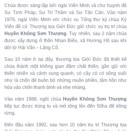
Chùa được sáng lập bởi ngài Viên Minh và chư huynh đệ
Sư Tịnh Pháp, Sự Trí Thâm và Sư Tấn Căn. Vào năm
1976, ngài Viên Minh với chức vụ Tổng thư ký chùa Ký
Viên đề cử Thượng tọa Giới Đức giữ chức vụ trụ trì chùa
Huyền Không Sơn Thượng
. Tuy nhiên, sau 2 năm chùa
được xây dựng ở thôn Nhan Biểu, xã Hương Hồ sau khi
dời từ Hải Vân – Lăng Cô.
Sau 10 năm ở tại đây, thượng tọa Giới Đức đã thiết kế
chùa thành một không gian đậm chất thiền, gần gũi với
thiên nhiên và cảnh xung quanh, có cây cỏ có sông suối
như là chốn để buôn bỏ những muộn phiền, tâm hồn như
hòa vào chốn thanh bình và nhẹ nhàng.
Vào năm 1988, ngôi chùa
Huyền Không Sơn Thượng
tiếp tục được trùng tu và mở rộng lên đến 50ha để trồng
rừng.
Đến đầu năm 1992, sau hơn 10 năm trụ trì Thượng tọa