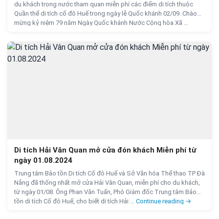
du khách trong nước tham quan miễn phí các điểm di tích thuộc
Quần thể di tích cố đô Huế trong ngày lễ Quốc khánh 02/09. Chào
mừng kỷ niệm 79 năm Ngày Quốc khánh Nước Cộng hòa Xã …
Miễn phí tham quan Quần thể Di tích Cố Đô Huế vào ng
Continue reading
→
Di tích Hải Vân Quan mở cửa đón khách Miễn phí từ
ngày 01.08.2024
Trung tâm Bảo tồn Di tích Cố đô Huế và Sở Văn hóa Thể thao TP Đà
Nẵng đã thống nhất mở cửa Hải Vân Quan, miễn phí cho du khách,
từ ngày 01/08. Ông Phan Văn Tuấn, Phó Giám đốc Trung tâm Bảo
Di tích Hải
tồn di tích Cố đô Huế, cho biết di tích Hải …
Continue reading
→