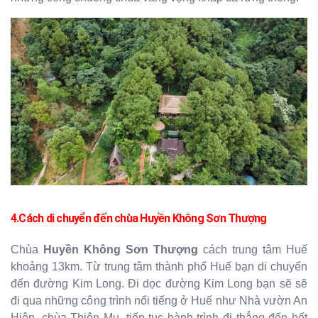
4.Cách di chuyển đến chùa
Huyền Không Sơn Thượng
Chùa
Huyền Không Sơn Thượng
cách trung tâm Huế
khoảng 13km. Từ trung tâm thành phố Huế bạn di chuyển
đến đường Kim Long. Đi dọc đường Kim Long bạn sẽ sẽ
đi qua những công trình nổi tiếng ở Huế như Nhà vườn An
Hiên, chùa Thiên Mụ, tiếp tục hành trình đi thẳng đến hết