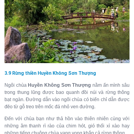
3.9 Rừng thiền
Huyền Không Sơn Thượng
Ngôi chùa
Huyền Không Sơn Thượng
nằm ẩn mình sâu
trong thung lũng được bao quanh đồi núi và rừng thông
bạt ngàn. Đường dẫn vào ngôi chùa có biển chỉ dẫn được
đẽo từ gỗ treo trên mốc đá nhỏ ven đường.
Đến với chùa bạn như thả hồn vào thiên nhiên cùng với
những âm thanh rì rào của chim hót, gió thổi xì xào hay
những tiếng chuông chùa vang vọng khắp cả rừng thông.