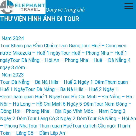
Quay về Trang chủ
THƯ VIỆN HÌNH ẢNH ĐI TOUR
Năm 2024
Tour Khám phá Đầm Chuồn Tam Giang
Tour Huế – Công viên
nước Mikazuki – Huế 1 ngày
Tour Huế – Phong Nha – Huế 1
ngày
Tour Đà Nẵng – Hội An – Phong Nha – Huế – Đà Nẵng 4
ngày 3 đêm
Năm 2023
Tour Đà Nẵng – Bà Nà Hills – Huế 2 Ngày 1 Đêm
Tham quan
Huế 1 Ngày
Tour Đà Nẵng – Bà Nà Hills – Huế 2 Ngày 1
Đêm
Tham quan Huế 1 Ngày
Tour Hồ Chí Minh – Đà Nẵng – Hà
Nội – Hạ Long – Hồ Chí Minh 6 Ngày 5 Đêm
Tour Nam Đông –
Đồng Hới – Phong Nha – Địa Đạo Vĩnh Mốc – Nam Đông 3
Ngày 2 Đêm
Tour Lăng Cô 3 Ngày 2 Đêm
Tour Đà Nẵng – Hội An
– Phong Nha
Tour Tham quan Huế
Tour du lịch Cầu ngói Thanh
Toàn – Lăng Cô – Đầm Lập An