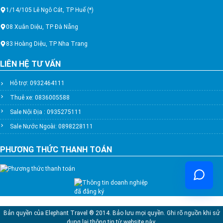
1/14/105 Lê Ngô Cát, TP Huế (*)
08 Xuân Diệu, TP Đà Nẵng
83 Hoàng Diệu, TP Nha Trang
LIÊN HỆ TƯ VẤN
Hỗ trợ: 0932464111
Thuê xe: 0836005588
Sale Nội Địa : 0935275111
Sale Nước Ngoài: 0898228111
PHƯƠNG THỨC THANH TOÁN
Bản quyền của Elephant Travel ® 2014. Bảo lưu mọi quyền. Ghi rõ nguồn khi sử
dụng lại thông tin từ website này.