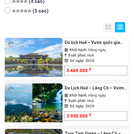
✮✮✮✮ (4 sao)
✮✮✮✮✮ (5 sao)
Du lịch Huế – Vườn quốc gia
Bạch Mã – Đầm Chuồn Phá Tam
Khởi hành:
Hằng ngày
Giang 3N2Đ
Xuất phát:
Huế
Số ngày:
3N2Đ
đ
3.469.000
Du Lịch Huế – Lăng Cô – Vườn
quốc gia Bạch Mã 3N2Đ
Khởi hành:
Hằng ngày
Xuất phát:
Huế
Số ngày:
3N2Đ
đ
3.950.000
Tour Tam Giang – Lăng Cô –