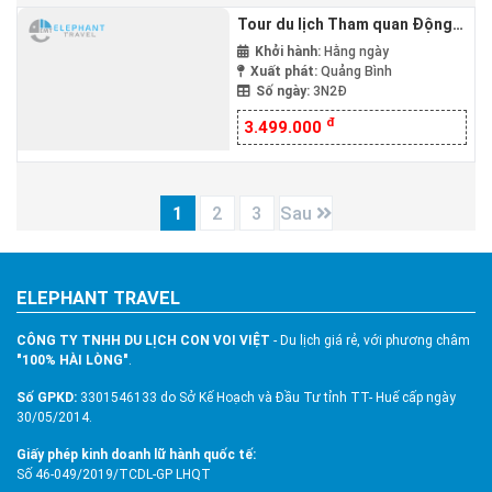
Tour du lịch Tham quan Động
Phong Nha – Thiên Đường –
Khởi hành:
Hằng ngày
Địa Đạo Vĩnh Mốc – Cố Đô Huế
Xuất phát:
Quảng Bình
Số ngày:
3N2Đ
– Suối khoáng nóng Thanh Tân
3N2Đ
đ
3.499.000
1
2
3
Sau
ELEPHANT TRAVEL
CÔNG TY TNHH DU LỊCH CON VOI VIỆT
- Du lịch giá rẻ, với phương châm
"100% HÀI LÒNG"
.
Số GPKD:
3301546133 do Sở Kế Hoạch và Đầu Tư tỉnh TT- Huế cấp ngày
30/05/2014.
Giấy phép kinh doanh lữ hành quốc tế:
Số 46-049/2019/TCDL-GP LHQT