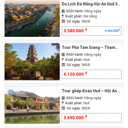
Du Lịch Đà Nẵng Hội An Huế 3
Ngày 2 Đêm
Khởi hành:
Hằng ngày
Xuất phát:
Đà nẵng
Số ngày:
3N2Đ
đ
đ
3.580.000
3.950.000
Tour Phá Tam Giang – Tham
quan Huế – Bà Nà Hills 3N2Đ
Khởi hành:
Hằng ngày
Xuất phát:
Huế
Số ngày:
3N2Đ
đ
4.120.000
Tour ghép đoàn Huế – Hội An –
Bana – Thần Tài/ Tham quan
Khởi hành:
Hằng ngày
Huế 3 Ngày 2 Đêm
Xuất phát:
Huế
Số ngày:
3N2Đ
đ
3.490.000