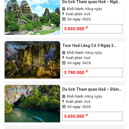
Du lịch Tham quan Huế – Ngũ
Hành Sơn – Hội An – Bà Nà Hills
Khởi hành:
Hằng ngày
3 ngày 2 đêm
Xuất phát:
Huế
Số ngày:
3N2Đ
đ
3.650.000
Tour Huế Lăng Cô 3 Ngày 2
Đêm đi Lập An – Thiên Đường
Khởi hành:
Hằng ngày
Xuất phát:
Huế
Số ngày:
3N2Đ
đ
3.790.000
Du lịch Tham quan Huế – Đầm
Chuồn Phá Tam Giang – Động
Khởi hành:
Hằng ngày
Phong Nha 3 Ngày 2 Đêm
Xuất phát:
Huế
Số ngày:
3N2Đ
đ
3.650.000