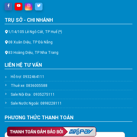
TRỤ SỞ - CHI NHÁNH
1/14/105 Lê Ngô Cát, TP Huế (*)
08 Xuân Diệu, TP Đà Nẵng
83 Hoàng Diệu, TP Nha Trang
LIÊN HỆ TƯ VẤN
Hỗ trợ: 0932464111
Thuê xe: 0836005588
Sale Nội Địa : 0935275111
Sale Nước Ngoài: 0898228111
PHƯƠNG THỨC THANH TOÁN