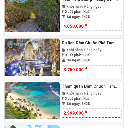
Lập An – Vườn quốc gia Bạch
Khởi hành:
Hằng ngày
Mã 3N2Đ
Xuất phát:
Huế
Số ngày:
3N2Đ
đ
4.050.000
Du lịch Đầm Chuồn Phá Tam
Giang – Lăng Cô – Lập An –
Khởi hành:
Hằng ngày
Động Thiên Đường 3 Ngày 2
Xuất phát:
Huế
Số ngày:
3N2Đ
Đêm
đ
3.750.000
Tham quan Đầm Chuồn Tam
Giang – Ngũ Hành Sơn – Hội An
Khởi hành:
Hằng ngày
– Cù Lao Chàm 3N2Đ
Xuất phát:
Huế
Số ngày:
3N2Đ
đ
2.999.000