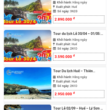
Huế – Lý Sơn – Huế 3N2Đ
Khởi hành:
Hằng ngày
Xuất phát:
Huế
Số ngày:
3N2Đ
đ
2.890.000
Tour du lịch Lễ 30/04 – 01/05:
Huế – Lý Sơn – Huế 2N1Đ
Khởi hành:
Hằng ngày
Xuất phát:
Huế
Số ngày:
2N1D
đ
3.590.000
Tour Du lịch Huế – Thiên
Đường Lý Sơn – Huế 2N1Đ
Khởi hành:
Hằng ngày
Xuất phát:
Huế
Số ngày:
2N1D
đ
2.950.000
Tour Lễ 02/09 – Huế – Lý Sơn –