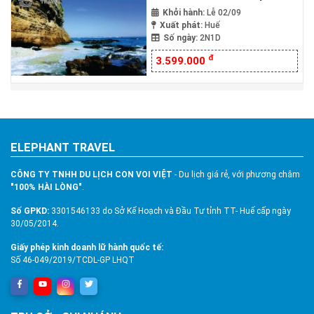
2N1Đ
Khởi hành:
Lễ 02/09
Xuất phát:
Huế
Số ngày:
2N1D
đ
3.599.000
ELEPHANT TRAVEL
CÔNG TY TNHH DU LỊCH CON VOI VIỆT
- Du lịch giá rẻ, với phương châm
"100% HÀI LÒNG"
.
Số GPKD:
3301546133 do Sở Kế Hoạch và Đầu Tư tỉnh TT- Huế cấp ngày
30/05/2014.
Giấy phép kinh doanh lữ hành quốc tế:
Số 46-049/2019/TCDL-GP LHQT