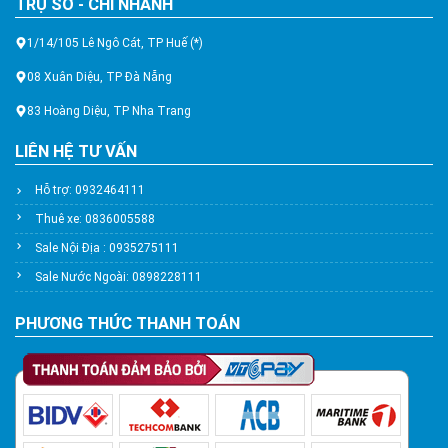
TRỤ SỞ - CHI NHÁNH
1/14/105 Lê Ngô Cát, TP Huế (*)
08 Xuân Diệu, TP Đà Nẵng
83 Hoàng Diệu, TP Nha Trang
LIÊN HỆ TƯ VẤN
Hỗ trợ: 0932464111
Thuê xe: 0836005588
Sale Nội Địa : 0935275111
Sale Nước Ngoài: 0898228111
PHƯƠNG THỨC THANH TOÁN