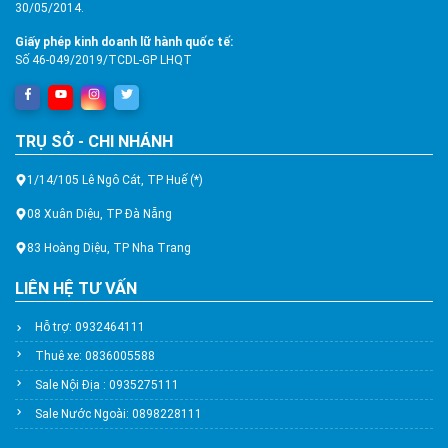
30/05/2014.
Giấy phép kinh doanh lữ hành quốc tế:
Số 46-049/2019/TCDL-GP LHQT
TRỤ SỞ - CHI NHÁNH
1/14/105 Lê Ngô Cát, TP Huế (*)
08 Xuân Diệu, TP Đà Nẵng
83 Hoàng Diệu, TP Nha Trang
LIÊN HỆ TƯ VẤN
Hỗ trợ: 0932464111
Thuê xe: 0836005588
Sale Nội Địa : 0935275111
Sale Nước Ngoài: 0898228111