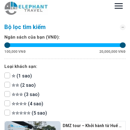
Bộ lọc tìm kiếm
Ngân sách của bạn (VNĐ):
100,000 VNĐ
20,000,000 VNĐ
Loại khách sạn:
✮ (1 sao)
✮✮ (2 sao)
✮✮✮ (3 sao)
✮✮✮✮ (4 sao)
✮✮✮✮✮ (5 sao)
DMZ tour – Khởi hành từ Huế 1