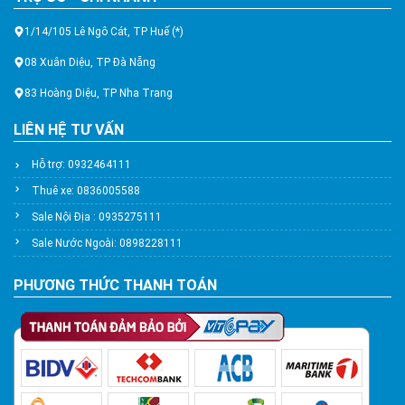
1/14/105 Lê Ngô Cát, TP Huế (*)
08 Xuân Diệu, TP Đà Nẵng
83 Hoàng Diệu, TP Nha Trang
LIÊN HỆ TƯ VẤN
Hỗ trợ: 0932464111
Thuê xe: 0836005588
Sale Nội Địa : 0935275111
Sale Nước Ngoài: 0898228111
PHƯƠNG THỨC THANH TOÁN