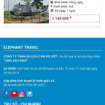
Ngày
Khởi hành:
Hằng ngày
Xuất phát:
Huế
Số ngày:
1 ngày
đ
1.140.000
ELEPHANT TRAVEL
CÔNG TY TNHH DU LỊCH CON VOI VIỆT
- Du lịch giá rẻ, với phương châm
"100% HÀI LÒNG"
.
Số GPKD:
3301546133 do Sở Kế Hoạch và Đầu Tư tỉnh TT- Huế cấp ngày
30/05/2014.
Giấy phép kinh doanh lữ hành quốc tế:
Số 46-049/2019/TCDL-GP LHQT
TRỤ SỞ - CHI NHÁNH