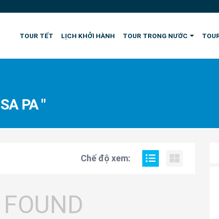
TOUR TẾT
LỊCH KHỞI HÀNH
TOUR TRONG NƯỚC
TOUR
SA PA "
Chế độ xem:
 FOUND