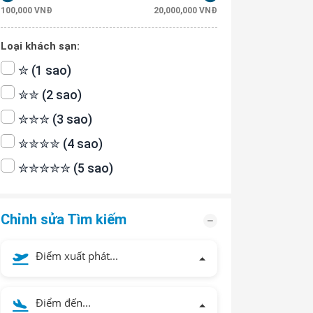
100,000 VNĐ
20,000,000 VNĐ
Loại khách sạn:
✮ (1 sao)
✮✮ (2 sao)
✮✮✮ (3 sao)
✮✮✮✮ (4 sao)
✮✮✮✮✮ (5 sao)
Chỉnh sửa Tìm kiếm
Điểm xuất phát...
Điểm đến...