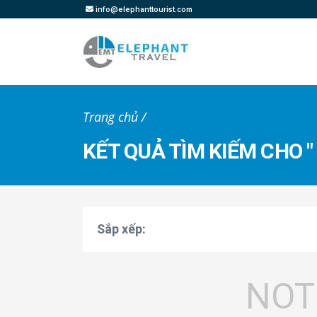
info@elephanttourist.com
Trang chủ /
KẾT QUẢ TÌM KIẾM CHO " 
Sắp xếp:
NOT