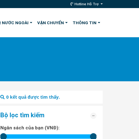
Hotline Hỗ Trợ
 NƯỚC NGOÀI
VẬN CHUYỂN
THÔNG TIN
0
kết quả được tìm thấy.
Bộ lọc tìm kiếm
Ngân sách của bạn (VNĐ):